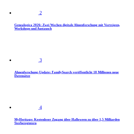
2
Genealogica 2026: Zwei Wochen digitale Ahnenforschung mit Vorträgen,
Workshops und Austausch
3
Ahnenforschung-Update: FamilySearch veröffentlicht 18 Millionen neue
Datensätze
4
MyHeritage: Kostenloser Zugang über Halloween zu über 1,5 Milliarden
Sterberegistern