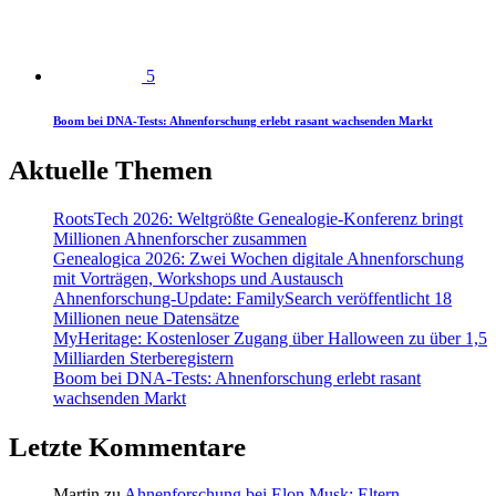
5
Boom bei DNA-Tests: Ahnenforschung erlebt rasant wachsenden Markt
Aktuelle Themen
RootsTech 2026: Weltgrößte Genealogie-Konferenz bringt
Millionen Ahnenforscher zusammen
Genealogica 2026: Zwei Wochen digitale Ahnenforschung
mit Vorträgen, Workshops und Austausch
Ahnenforschung-Update: FamilySearch veröffentlicht 18
Millionen neue Datensätze
MyHeritage: Kostenloser Zugang über Halloween zu über 1,5
Milliarden Sterberegistern
Boom bei DNA-Tests: Ahnenforschung erlebt rasant
wachsenden Markt
Letzte Kommentare
Martin
zu
Ahnenforschung bei Elon Musk: Eltern,