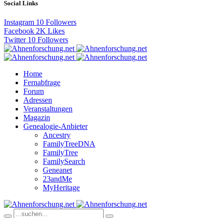
Social Links
Instagram
10
Followers
Facebook
2K
Likes
Twitter
10
Followers
Home
Fernabfrage
Forum
Adressen
Veranstaltungen
Magazin
Genealogie-Anbieter
Ancestry
FamilyTreeDNA
FamilyTree
FamilySearch
Geneanet
23andMe
MyHeritage