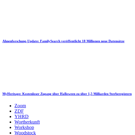
Ahnenforschung-Update: FamilySearch veröffentlicht 18 Millionen neue Datensätze
MyHeritage: Kostenloser Zugang über Halloween zu über 1,5 Milliarden Sterberegistern
Zoom
ZDF
YHRD
Wortherkunft
Workshop
Woodstock