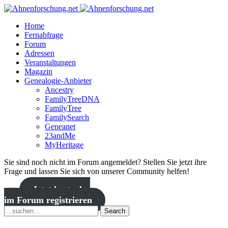
Home
Fernabfrage
Forum
Adressen
Veranstaltungen
Magazin
Genealogie-Anbieter
Ancestry
FamilyTreeDNA
FamilyTree
FamilySearch
Geneanet
23andMe
MyHeritage
Sie sind noch nicht im Forum angemeldet? Stellen Sie jetzt ihre
Frage und lassen Sie sich von unserer Community helfen!
Jetzt kostenlos
im Forum registrieren
Search