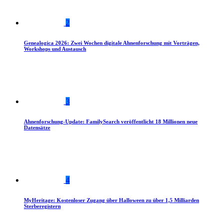
2
Genealogica 2026: Zwei Wochen digitale Ahnenforschung mit Vorträgen,
Workshops und Austausch
3
Ahnenforschung-Update: FamilySearch veröffentlicht 18 Millionen neue
Datensätze
4
MyHeritage: Kostenloser Zugang über Halloween zu über 1,5 Milliarden
Sterberegistern