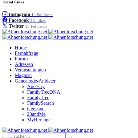
Social Links
Instagram
10
Followers
Facebook
2K
Likes
Twitter
10
Followers
Home
Fernabfrage
Forum
Adressen
Veranstaltungen
Magazin
Genealogie-Anbieter
Ancestry
FamilyTreeDNA
FamilyTree
FamilySearch
Geneanet
23andMe
MyHeritage