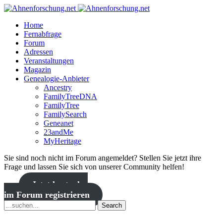
Home
Fernabfrage
Forum
Adressen
Veranstaltungen
Magazin
Genealogie-Anbieter
Ancestry
FamilyTreeDNA
FamilyTree
FamilySearch
Geneanet
23andMe
MyHeritage
Sie sind noch nicht im Forum angemeldet? Stellen Sie jetzt ihre
Frage und lassen Sie sich von unserer Community helfen!
Jetzt kostenlos
im Forum registrieren
Search