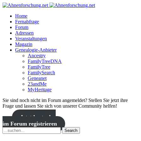
Home
Fernabfrage
Forum
Adressen
Veranstaltungen
Magazin
Genealogie-Anbieter
Ancestry
FamilyTreeDNA
FamilyTree
FamilySearch
Geneanet
23andMe
MyHeritage
Sie sind noch nicht im Forum angemeldet? Stellen Sie jetzt ihre
Frage und lassen Sie sich von unserer Community helfen!
Jetzt kostenlos
im Forum registrieren
Search