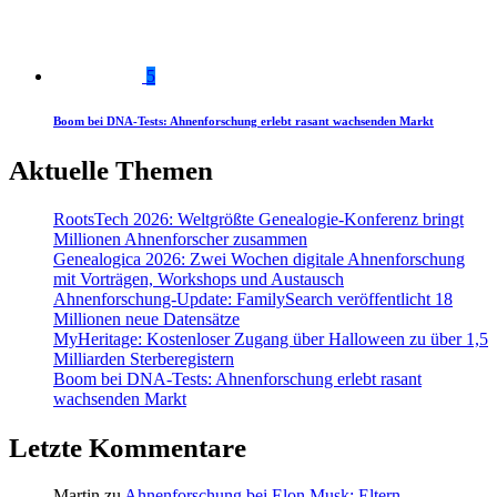
5
Boom bei DNA-Tests: Ahnenforschung erlebt rasant wachsenden Markt
Aktuelle Themen
RootsTech 2026: Weltgrößte Genealogie-Konferenz bringt
Millionen Ahnenforscher zusammen
Genealogica 2026: Zwei Wochen digitale Ahnenforschung
mit Vorträgen, Workshops und Austausch
Ahnenforschung-Update: FamilySearch veröffentlicht 18
Millionen neue Datensätze
MyHeritage: Kostenloser Zugang über Halloween zu über 1,5
Milliarden Sterberegistern
Boom bei DNA-Tests: Ahnenforschung erlebt rasant
wachsenden Markt
Letzte Kommentare
Martin
zu
Ahnenforschung bei Elon Musk: Eltern,