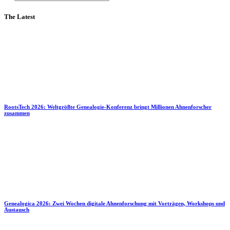
The Latest
RootsTech 2026: Weltgrößte Genealogie-Konferenz bringt Millionen Ahnenforscher
zusammen
Genealogica 2026: Zwei Wochen digitale Ahnenforschung mit Vorträgen, Workshops und
Austausch