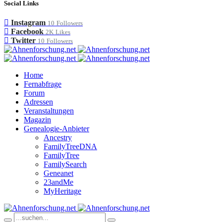
Social Links
Instagram
10
Followers
Facebook
2K
Likes
Twitter
10
Followers
Home
Fernabfrage
Forum
Adressen
Veranstaltungen
Magazin
Genealogie-Anbieter
Ancestry
FamilyTreeDNA
FamilyTree
FamilySearch
Geneanet
23andMe
MyHeritage