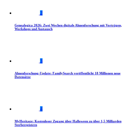
2
Genealogica 2026: Zwei Wochen digitale Ahnenforschung mit Vorträgen,
Workshops und Austausch
3
Ahnenforschung-Update: FamilySearch veröffentlicht 18 Millionen neue
Datensätze
4
MyHeritage: Kostenloser Zugang über Halloween zu über 1,5 Milliarden
Sterberegistern