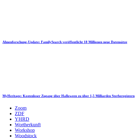
Ahnenforschung-Update: FamilySearch veröffentlicht 18 Millionen neue Datensätze
MyHeritage: Kostenloser Zugang über Halloween zu über 1,5 Milliarden Sterberegistern
Zoom
ZDF
YHRD
Wortherkunft
Workshop
Woodstock