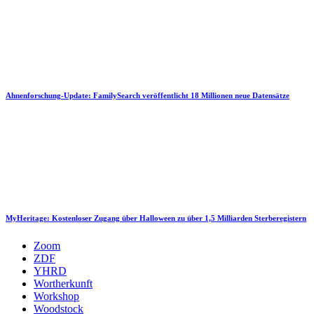
Ahnenforschung-Update: FamilySearch veröffentlicht 18 Millionen neue Datensätze
MyHeritage: Kostenloser Zugang über Halloween zu über 1,5 Milliarden Sterberegistern
Zoom
ZDF
YHRD
Wortherkunft
Workshop
Woodstock