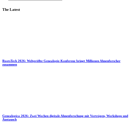
The Latest
RootsTech 2026: Weltgrößte Genealogie-Konferenz bringt Millionen Ahnenforscher
zusammen
Genealogica 2026: Zwei Wochen digitale Ahnenforschung mit Vorträgen, Workshops und
Austausch