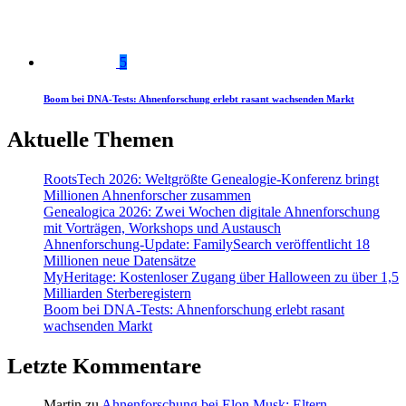
5
Boom bei DNA-Tests: Ahnenforschung erlebt rasant wachsenden Markt
Aktuelle Themen
RootsTech 2026: Weltgrößte Genealogie-Konferenz bringt
Millionen Ahnenforscher zusammen
Genealogica 2026: Zwei Wochen digitale Ahnenforschung
mit Vorträgen, Workshops und Austausch
Ahnenforschung-Update: FamilySearch veröffentlicht 18
Millionen neue Datensätze
MyHeritage: Kostenloser Zugang über Halloween zu über 1,5
Milliarden Sterberegistern
Boom bei DNA-Tests: Ahnenforschung erlebt rasant
wachsenden Markt
Letzte Kommentare
Martin
zu
Ahnenforschung bei Elon Musk: Eltern,