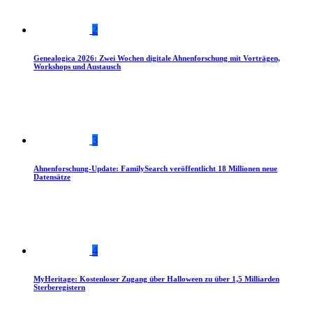
2
Genealogica 2026: Zwei Wochen digitale Ahnenforschung mit Vorträgen,
Workshops und Austausch
3
Ahnenforschung-Update: FamilySearch veröffentlicht 18 Millionen neue
Datensätze
4
MyHeritage: Kostenloser Zugang über Halloween zu über 1,5 Milliarden
Sterberegistern