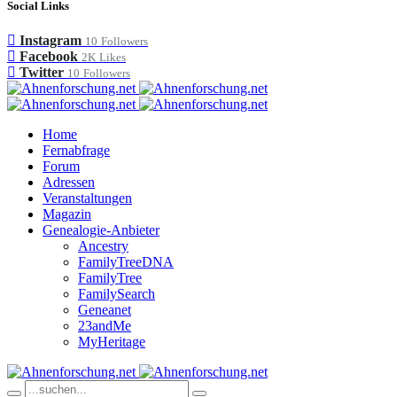
Social Links
Instagram
10
Followers
Facebook
2K
Likes
Twitter
10
Followers
Home
Fernabfrage
Forum
Adressen
Veranstaltungen
Magazin
Genealogie-Anbieter
Ancestry
FamilyTreeDNA
FamilyTree
FamilySearch
Geneanet
23andMe
MyHeritage