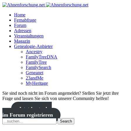
Home
Fernabfrage
Forum
Adressen
Veranstaltungen
Magazin
Genealogie-Anbieter
Ancestry
FamilyTreeDNA
FamilyTree
FamilySearch
Geneanet
23andMe
MyHeritage
Sie sind noch nicht im Forum angemeldet? Stellen Sie jetzt ihre
Frage und lassen Sie sich von unserer Community helfen!
Jetzt kostenlos
im Forum registrieren
Search