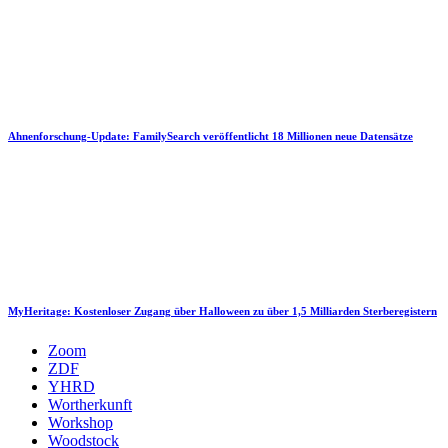
Ahnenforschung-Update: FamilySearch veröffentlicht 18 Millionen neue Datensätze
MyHeritage: Kostenloser Zugang über Halloween zu über 1,5 Milliarden Sterberegistern
Zoom
ZDF
YHRD
Wortherkunft
Workshop
Woodstock