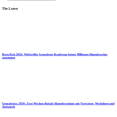
The Latest
RootsTech 2026: Weltgrößte Genealogie-Konferenz bringt Millionen Ahnenforscher
zusammen
Genealogica 2026: Zwei Wochen digitale Ahnenforschung mit Vorträgen, Workshops und
Austausch