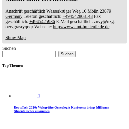
Anschrift geschäftlich
Wasserkrüger Weg 16
Mölln
23879
Germany
Telefon geschäftlich
:
+494542803148
Fax
geschäftlich
:
+4945425986
E-Mail geschäftlich
:
znvy@nzg-
oervgrasryqr.qr
Webseite
:
http://www.amt-breitenfelde.de
Show Map
|
Suchen
Suchen
Top Themen
1
RootsTech 2026: Weltgrößte Genealogie-Konferenz bringt Millionen
Ahnenforscher zusammen