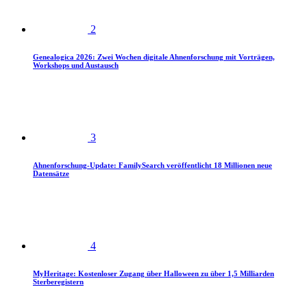
2
Genealogica 2026: Zwei Wochen digitale Ahnenforschung mit Vorträgen,
Workshops und Austausch
3
Ahnenforschung-Update: FamilySearch veröffentlicht 18 Millionen neue
Datensätze
4
MyHeritage: Kostenloser Zugang über Halloween zu über 1,5 Milliarden
Sterberegistern