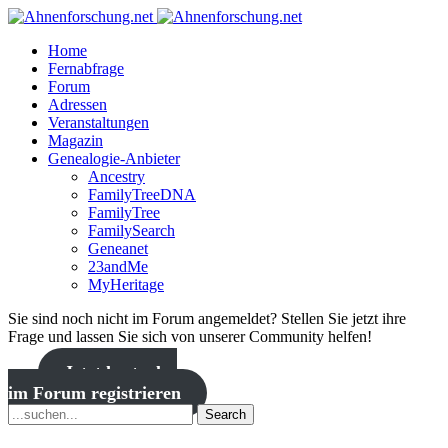
Home
Fernabfrage
Forum
Adressen
Veranstaltungen
Magazin
Genealogie-Anbieter
Ancestry
FamilyTreeDNA
FamilyTree
FamilySearch
Geneanet
23andMe
MyHeritage
Sie sind noch nicht im Forum angemeldet? Stellen Sie jetzt ihre
Frage und lassen Sie sich von unserer Community helfen!
Jetzt kostenlos
im Forum registrieren
Search