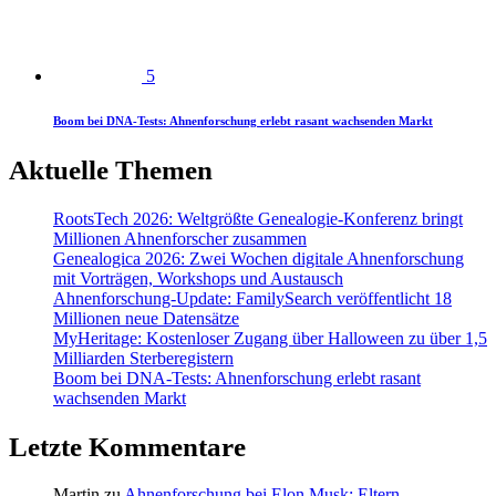
5
Boom bei DNA-Tests: Ahnenforschung erlebt rasant wachsenden Markt
Aktuelle Themen
RootsTech 2026: Weltgrößte Genealogie-Konferenz bringt
Millionen Ahnenforscher zusammen
Genealogica 2026: Zwei Wochen digitale Ahnenforschung
mit Vorträgen, Workshops und Austausch
Ahnenforschung-Update: FamilySearch veröffentlicht 18
Millionen neue Datensätze
MyHeritage: Kostenloser Zugang über Halloween zu über 1,5
Milliarden Sterberegistern
Boom bei DNA-Tests: Ahnenforschung erlebt rasant
wachsenden Markt
Letzte Kommentare
Martin
zu
Ahnenforschung bei Elon Musk: Eltern,