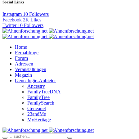
Social Links
Instagram
10
Followers
Facebook
2K
Likes
Twitter
10
Followers
Home
Fernabfrage
Forum
Adressen
Veranstaltungen
Magazin
Genealogie-Anbieter
Ancestry
FamilyTreeDNA
FamilyTree
FamilySearch
Geneanet
23andMe
MyHeritage