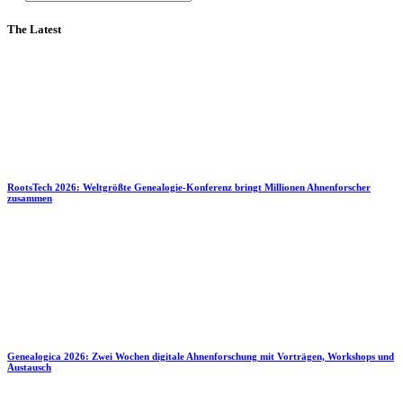
The Latest
RootsTech 2026: Weltgrößte Genealogie-Konferenz bringt Millionen Ahnenforscher
zusammen
Genealogica 2026: Zwei Wochen digitale Ahnenforschung mit Vorträgen, Workshops und
Austausch