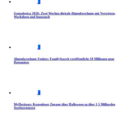
2
Genealogica 2026: Zwei Wochen digitale Ahnenforschung mit Vorträgen,
Workshops und Austausch
3
Ahnenforschung-Update: FamilySearch veröffentlicht 18 Millionen neue
Datensätze
4
MyHeritage: Kostenloser Zugang über Halloween zu über 1,5 Milliarden
Sterberegistern