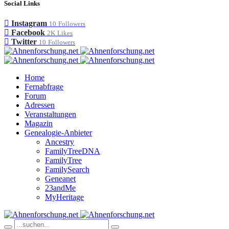
Social Links
Instagram
10
Followers
Facebook
2K
Likes
Twitter
10
Followers
Home
Fernabfrage
Forum
Adressen
Veranstaltungen
Magazin
Genealogie-Anbieter
Ancestry
FamilyTreeDNA
FamilyTree
FamilySearch
Geneanet
23andMe
MyHeritage