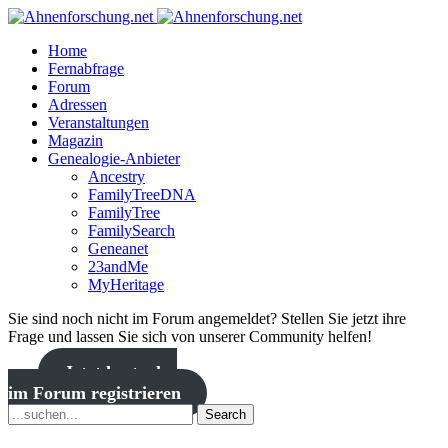
Home
Fernabfrage
Forum
Adressen
Veranstaltungen
Magazin
Genealogie-Anbieter
Ancestry
FamilyTreeDNA
FamilyTree
FamilySearch
Geneanet
23andMe
MyHeritage
Sie sind noch nicht im Forum angemeldet? Stellen Sie jetzt ihre
Frage und lassen Sie sich von unserer Community helfen!
Jetzt kostenlos
im Forum registrieren
Search