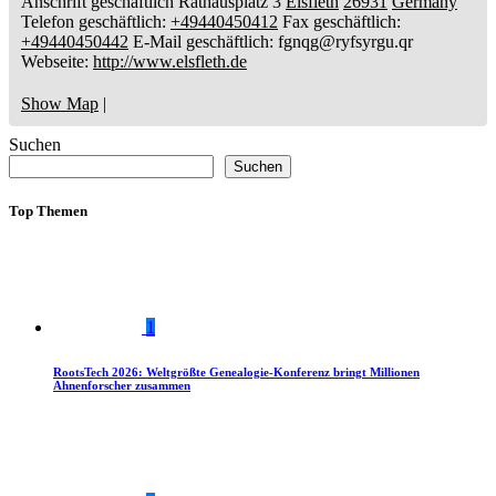
Anschrift geschäftlich
Rathausplatz 3
Elsfleth
26931
Germany
Telefon geschäftlich
:
+49440450412
Fax geschäftlich
:
+49440450442
E-Mail geschäftlich
:
fgnqg@ryfsyrgu.qr
Webseite
:
http://www.elsfleth.de
Show Map
|
Suchen
Suchen
Top Themen
1
RootsTech 2026: Weltgrößte Genealogie-Konferenz bringt Millionen
Ahnenforscher zusammen