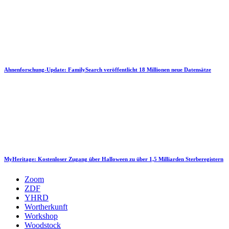
Ahnenforschung-Update: FamilySearch veröffentlicht 18 Millionen neue Datensätze
MyHeritage: Kostenloser Zugang über Halloween zu über 1,5 Milliarden Sterberegistern
Zoom
ZDF
YHRD
Wortherkunft
Workshop
Woodstock