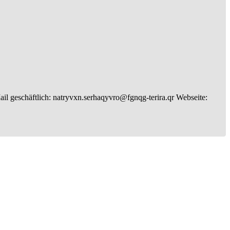
il geschäftlich
:
natryvxn.serhaqyvro@fgnqg-terira.qr
Webseite
: