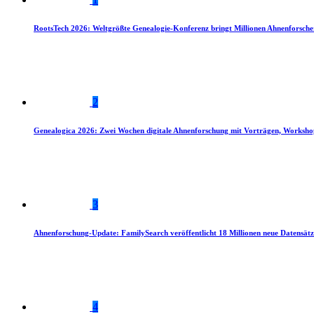
RootsTech 2026: Weltgrößte Genealogie-Konferenz bringt Millionen Ahnenforsch
2
Genealogica 2026: Zwei Wochen digitale Ahnenforschung mit Vorträgen, Worksho
3
Ahnenforschung-Update: FamilySearch veröffentlicht 18 Millionen neue Datensätz
4