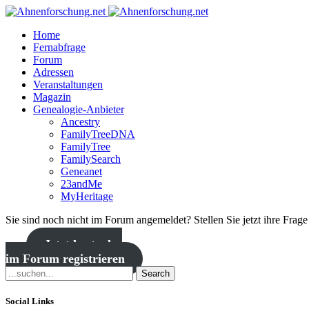
Home
Fernabfrage
Forum
Adressen
Veranstaltungen
Magazin
Genealogie-Anbieter
Ancestry
FamilyTreeDNA
FamilyTree
FamilySearch
Geneanet
23andMe
MyHeritage
Sie sind noch nicht im Forum angemeldet? Stellen Sie jetzt ihre Frag
Jetzt kostenlos
im Forum registrieren
Search
Social Links