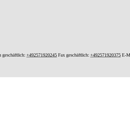
n geschäftlich
:
+492571920245
Fax geschäftlich
:
+492571920375
E-Ma