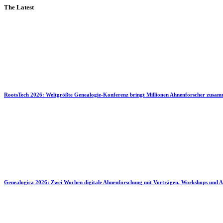
The Latest
RootsTech 2026: Weltgrößte Genealogie-Konferenz bringt Millionen Ahnenforscher zusa
Genealogica 2026: Zwei Wochen digitale Ahnenforschung mit Vorträgen, Workshops und A