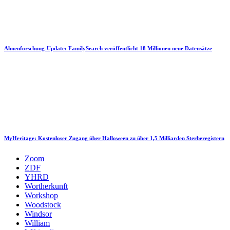
Ahnenforschung-Update: FamilySearch veröffentlicht 18 Millionen neue Datensätze
MyHeritage: Kostenloser Zugang über Halloween zu über 1,5 Milliarden Sterberegistern
Zoom
ZDF
YHRD
Wortherkunft
Workshop
Woodstock
Windsor
William