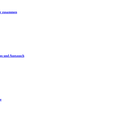
er zusammen
ps und Austausch
e