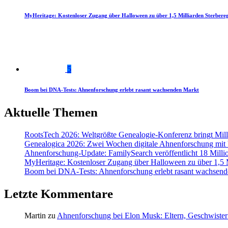
MyHeritage: Kostenloser Zugang über Halloween zu über 1,5 Milliarden Sterbereg
5
Boom bei DNA-Tests: Ahnenforschung erlebt rasant wachsenden Markt
Aktuelle Themen
RootsTech 2026: Weltgrößte Genealogie-Konferenz bringt Mi
Genealogica 2026: Zwei Wochen digitale Ahnenforschung mit
Ahnenforschung-Update: FamilySearch veröffentlicht 18 Milli
MyHeritage: Kostenloser Zugang über Halloween zu über 1,5 Mi
Boom bei DNA-Tests: Ahnenforschung erlebt rasant wachsend
Letzte Kommentare
Martin
zu
Ahnenforschung bei Elon Musk: Eltern, Geschwister