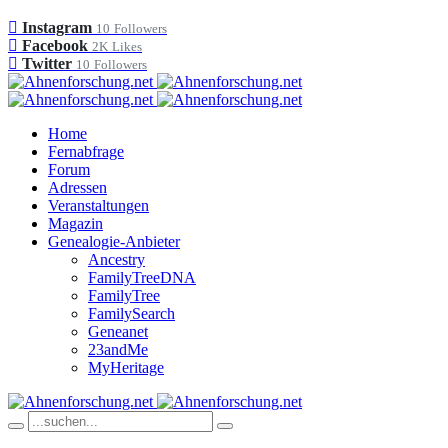
Instagram
10
Followers
Facebook
2K
Likes
Twitter
10
Followers
Home
Fernabfrage
Forum
Adressen
Veranstaltungen
Magazin
Genealogie-Anbieter
Ancestry
FamilyTreeDNA
FamilyTree
FamilySearch
Geneanet
23andMe
MyHeritage