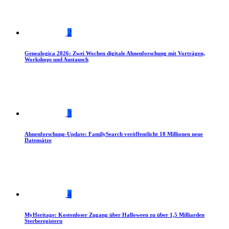
2
Genealogica 2026: Zwei Wochen digitale Ahnenforschung mit Vorträgen,
Workshops und Austausch
3
Ahnenforschung-Update: FamilySearch veröffentlicht 18 Millionen neue
Datensätze
4
MyHeritage: Kostenloser Zugang über Halloween zu über 1,5 Milliarden
Sterberegistern