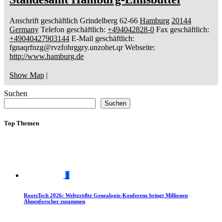
Anschrift geschäftlich
Grindelberg 62-66
Hamburg
20144
Germany
Telefon geschäftlich
:
+494042828-0
Fax geschäftlich
:
+49040427903144
E-Mail geschäftlich
:
fgnaqrfnzg@rvzfohrggry.unzohet.qr
Webseite
:
http://www.hamburg.de
Show Map
|
Suchen
Suchen
Top Themen
1
RootsTech 2026: Weltgrößte Genealogie-Konferenz bringt Millionen
Ahnenforscher zusammen