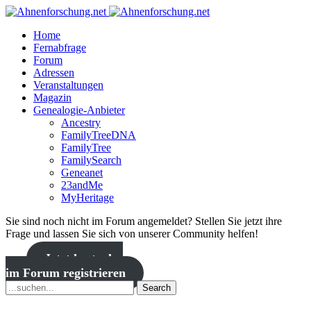
Home
Fernabfrage
Forum
Adressen
Veranstaltungen
Magazin
Genealogie-Anbieter
Ancestry
FamilyTreeDNA
FamilyTree
FamilySearch
Geneanet
23andMe
MyHeritage
Sie sind noch nicht im Forum angemeldet? Stellen Sie jetzt ihre
Frage und lassen Sie sich von unserer Community helfen!
Jetzt kostenlos
im Forum registrieren
Search