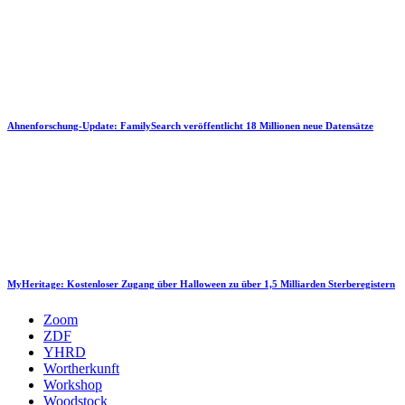
Ahnenforschung-Update: FamilySearch veröffentlicht 18 Millionen neue Datensätze
MyHeritage: Kostenloser Zugang über Halloween zu über 1,5 Milliarden Sterberegistern
Zoom
ZDF
YHRD
Wortherkunft
Workshop
Woodstock