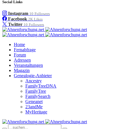
Social Links
Instagram
10
Followers
Facebook
2K
Likes
Twitter
10
Followers
Home
Fernabfrage
Forum
Adressen
Veranstaltungen
Magazin
Genealogie-Anbieter
Ancestry
FamilyTreeDNA
FamilyTree
FamilySearch
Geneanet
23andMe
MyHeritage