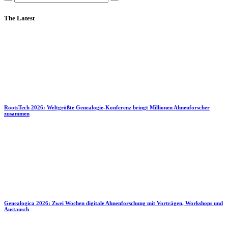
The Latest
RootsTech 2026: Weltgrößte Genealogie-Konferenz bringt Millionen Ahnenforscher
zusammen
Genealogica 2026: Zwei Wochen digitale Ahnenforschung mit Vorträgen, Workshops und
Austausch