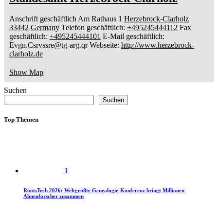
Anschrift geschäftlich
Am Rathaus 1
Herzebrock-Clarholz
33442
Germany
Telefon geschäftlich
:
+495245444112
Fax
geschäftlich
:
+495245444101
E-Mail geschäftlich
:
Evgn.Csrvssre@tg-arg.qr
Webseite
:
http://www.herzebrock-
clarholz.de
Show Map
|
Suchen
Suchen
Top Themen
1
RootsTech 2026: Weltgrößte Genealogie-Konferenz bringt Millionen
Ahnenforscher zusammen