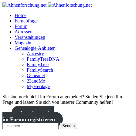
Home
Fernabfrage
Forum
Adressen
Veranstaltungen
Magazin
Genealogie-Anbieter
Ancestry
FamilyTreeDNA
FamilyTree
FamilySearch
Geneanet
23andMe
MyHeritage
Sie sind noch nicht im Forum angemeldet? Stellen Sie jetzt ihre
Frage und lassen Sie sich von unserer Community helfen!
Jetzt kostenlos
im Forum registrieren
Search