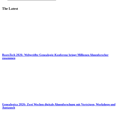
The Latest
RootsTech 2026: Weltgrößte Genealogie-Konferenz bringt Millionen Ahnenforscher
zusammen
Genealogica 2026: Zwei Wochen digitale Ahnenforschung mit Vorträgen, Workshops und
Austausch