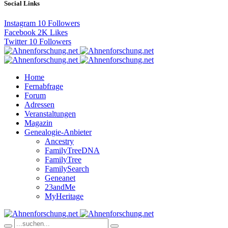
Social Links
Instagram
10
Followers
Facebook
2K
Likes
Twitter
10
Followers
Home
Fernabfrage
Forum
Adressen
Veranstaltungen
Magazin
Genealogie-Anbieter
Ancestry
FamilyTreeDNA
FamilyTree
FamilySearch
Geneanet
23andMe
MyHeritage