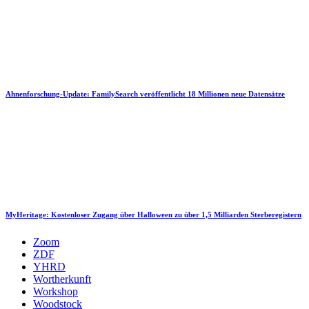
Ahnenforschung-Update: FamilySearch veröffentlicht 18 Millionen neue Datensätze
MyHeritage: Kostenloser Zugang über Halloween zu über 1,5 Milliarden Sterberegistern
Zoom
ZDF
YHRD
Wortherkunft
Workshop
Woodstock