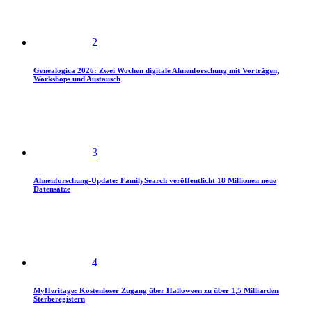
2
Genealogica 2026: Zwei Wochen digitale Ahnenforschung mit Vorträgen,
Workshops und Austausch
3
Ahnenforschung-Update: FamilySearch veröffentlicht 18 Millionen neue
Datensätze
4
MyHeritage: Kostenloser Zugang über Halloween zu über 1,5 Milliarden
Sterberegistern