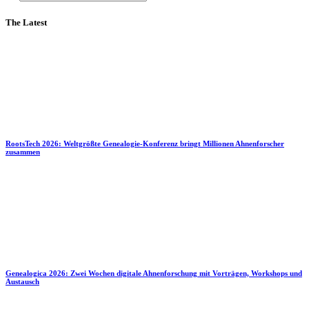
The Latest
RootsTech 2026: Weltgrößte Genealogie-Konferenz bringt Millionen Ahnenforscher
zusammen
Genealogica 2026: Zwei Wochen digitale Ahnenforschung mit Vorträgen, Workshops und
Austausch