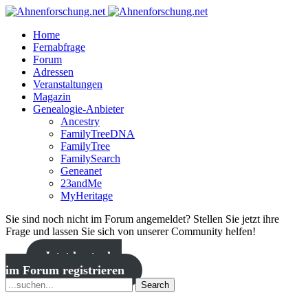
Home
Fernabfrage
Forum
Adressen
Veranstaltungen
Magazin
Genealogie-Anbieter
Ancestry
FamilyTreeDNA
FamilyTree
FamilySearch
Geneanet
23andMe
MyHeritage
Sie sind noch nicht im Forum angemeldet? Stellen Sie jetzt ihre
Frage und lassen Sie sich von unserer Community helfen!
Jetzt kostenlos
im Forum registrieren
Search