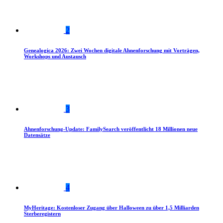
2
Genealogica 2026: Zwei Wochen digitale Ahnenforschung mit Vorträgen,
Workshops und Austausch
3
Ahnenforschung-Update: FamilySearch veröffentlicht 18 Millionen neue
Datensätze
4
MyHeritage: Kostenloser Zugang über Halloween zu über 1,5 Milliarden
Sterberegistern