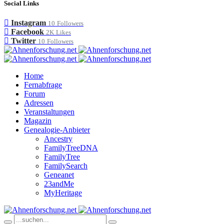
Social Links
Instagram
10
Followers
Facebook
2K
Likes
Twitter
10
Followers
Home
Fernabfrage
Forum
Adressen
Veranstaltungen
Magazin
Genealogie-Anbieter
Ancestry
FamilyTreeDNA
FamilyTree
FamilySearch
Geneanet
23andMe
MyHeritage