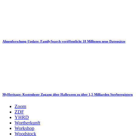
Ahnenforschung-Update: FamilySearch veröffentlicht 18 Millionen neue Datensätze
MyHeritage: Kostenloser Zugang über Halloween zu über 1,5 Milliarden Sterberegistern
Zoom
ZDF
YHRD
Wortherkunft
Workshop
Woodstock