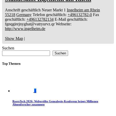
Anschrift geschäftlich
Neuer Markt 1
Ingelheim am Rhein
55218
Germany
Telefon geschäftlich
:
+496132782-0
Fax
geschäftlich
:
+496132782134
E-Mail geschäftlich
:
fgnqgirejnyghat@vatryurvz.qr
Webseite
:
http://www.ingelheim.de
Show Map
|
Suchen
Suchen
Top Themen
1
RootsTech 2026: Weltgrößte Genealogie-Konferenz bringt Millionen
Ahnenforscher zusammen