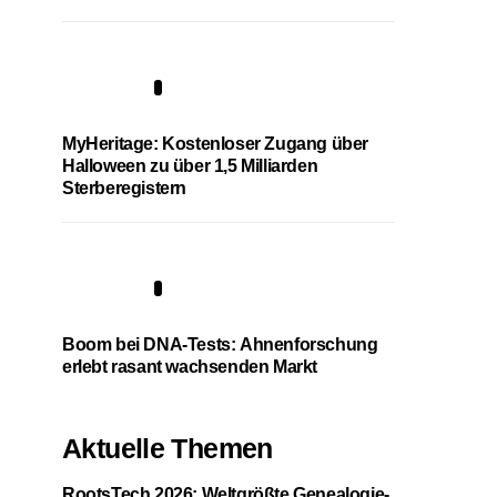
4
MyHeritage: Kostenloser Zugang über
Halloween zu über 1,5 Milliarden
Sterberegistern
5
Boom bei DNA-Tests: Ahnenforschung
erlebt rasant wachsenden Markt
Aktuelle Themen
RootsTech 2026: Weltgrößte Genealogie-