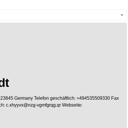
dt
23845
Germany
Telefon geschäftlich
:
+494535509330
Fax
ch
:
c.xhyyvx@nzg-vgmfgrqg.qr
Webseite
: