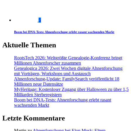
5
Boom bei DNA-Tests: Ahnenforschung erlebt rasant wachsenden Markt
Aktuelle Themen
RootsTech 2026: Weltgrößte Genealogie-Konferenz bringt
Millionen Ahnenforscher zusammen
Genealogica 2026: Zwei Wochen digitale Ahnenforschung
mit Vorträgen, Workshops und Austausch
Ahnenforschung-Update: FamilySearch veröffentlicht 18
Millionen neue Datensätze
MyHeritage: Kostenloser Zugang über Halloween zu über 1,5
Milliarden Sterberegistern
Boom bei DNA-Tests: Ahnenforschung erlebt rasant
wachsenden Markt
Letzte Kommentare
Martin
zu
Ahnenforschung bei Elon Musk: Eltern,