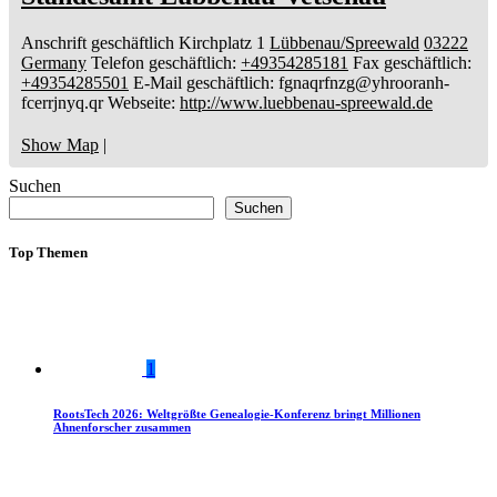
Anschrift geschäftlich
Kirchplatz 1
Lübbenau/Spreewald
03222
Germany
Telefon geschäftlich
:
+49354285181
Fax geschäftlich
:
+49354285501
E-Mail geschäftlich
:
fgnaqrfnzg@yhrooranh-
fcerrjnyq.qr
Webseite
:
http://www.luebbenau-spreewald.de
Show Map
|
Suchen
Suchen
Top Themen
1
RootsTech 2026: Weltgrößte Genealogie-Konferenz bringt Millionen
Ahnenforscher zusammen