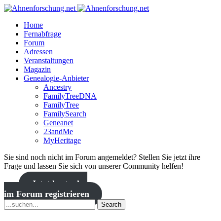
Home
Fernabfrage
Forum
Adressen
Veranstaltungen
Magazin
Genealogie-Anbieter
Ancestry
FamilyTreeDNA
FamilyTree
FamilySearch
Geneanet
23andMe
MyHeritage
Sie sind noch nicht im Forum angemeldet? Stellen Sie jetzt ihre
Frage und lassen Sie sich von unserer Community helfen!
Jetzt kostenlos
im Forum registrieren
Search