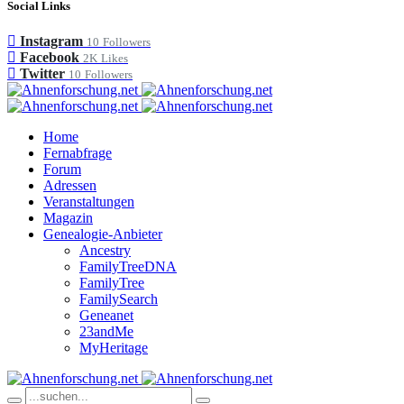
Social Links
Instagram
10
Followers
Facebook
2K
Likes
Twitter
10
Followers
Home
Fernabfrage
Forum
Adressen
Veranstaltungen
Magazin
Genealogie-Anbieter
Ancestry
FamilyTreeDNA
FamilyTree
FamilySearch
Geneanet
23andMe
MyHeritage