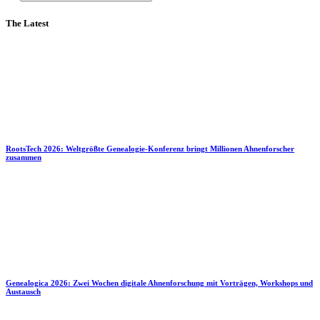
The Latest
RootsTech 2026: Weltgrößte Genealogie-Konferenz bringt Millionen Ahnenforscher
zusammen
Genealogica 2026: Zwei Wochen digitale Ahnenforschung mit Vorträgen, Workshops und
Austausch