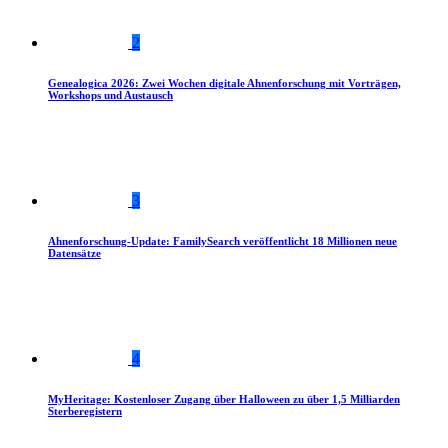
2
Genealogica 2026: Zwei Wochen digitale Ahnenforschung mit Vorträgen,
Workshops und Austausch
3
Ahnenforschung-Update: FamilySearch veröffentlicht 18 Millionen neue
Datensätze
4
MyHeritage: Kostenloser Zugang über Halloween zu über 1,5 Milliarden
Sterberegistern