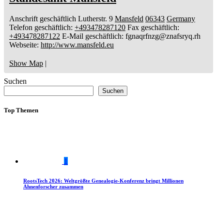
Anschrift geschäftlich
Lutherstr. 9
Mansfeld
06343
Germany
Telefon geschäftlich
:
+493478287120
Fax geschäftlich
:
+493478287122
E-Mail geschäftlich
:
fgnaqrfnzg@znafsryq.rh
Webseite
:
http://www.mansfeld.eu
Show Map
|
Suchen
Suchen
Top Themen
1
RootsTech 2026: Weltgrößte Genealogie-Konferenz bringt Millionen
Ahnenforscher zusammen