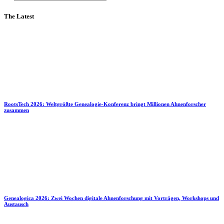
The Latest
RootsTech 2026: Weltgrößte Genealogie-Konferenz bringt Millionen Ahnenforscher
zusammen
Genealogica 2026: Zwei Wochen digitale Ahnenforschung mit Vorträgen, Workshops und
Austausch