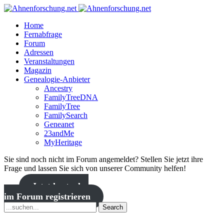
Home
Fernabfrage
Forum
Adressen
Veranstaltungen
Magazin
Genealogie-Anbieter
Ancestry
FamilyTreeDNA
FamilyTree
FamilySearch
Geneanet
23andMe
MyHeritage
Sie sind noch nicht im Forum angemeldet? Stellen Sie jetzt ihre
Frage und lassen Sie sich von unserer Community helfen!
Jetzt kostenlos
im Forum registrieren
Search