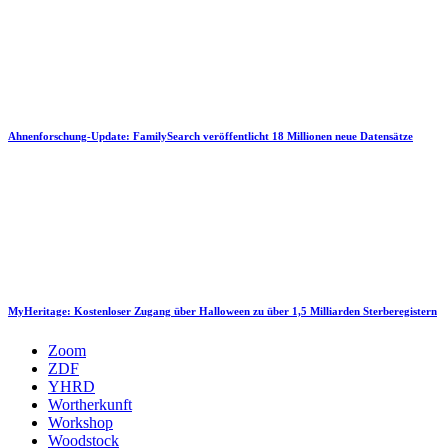
Ahnenforschung-Update: FamilySearch veröffentlicht 18 Millionen neue Datensätze
MyHeritage: Kostenloser Zugang über Halloween zu über 1,5 Milliarden Sterberegistern
Zoom
ZDF
YHRD
Wortherkunft
Workshop
Woodstock