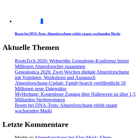
5
Boom bei DNA-Tests: Ahnenforschung erlebt rasant wachsenden Markt
Aktuelle Themen
RootsTech 2026: Weltgrößte Genealogie-Konferenz bringt
Millionen Ahnenforscher zusammen
Genealogica 2026: Zwei Wochen digitale Ahnenforschung
mit Vorträgen, Workshops und Austausch
Ahnenforschung-Update: FamilySearch veröffentlicht 18
Millionen neue Datensätze
MyHeritage: Kostenloser Zugang über Halloween zu über 1,5
Milliarden Sterberegistern
Boom bei DNA-Tests: Ahnenforschung erlebt rasant
wachsenden Markt
Letzte Kommentare
Martin
zu
Ahnenforschung bei Elon Musk: Eltern,