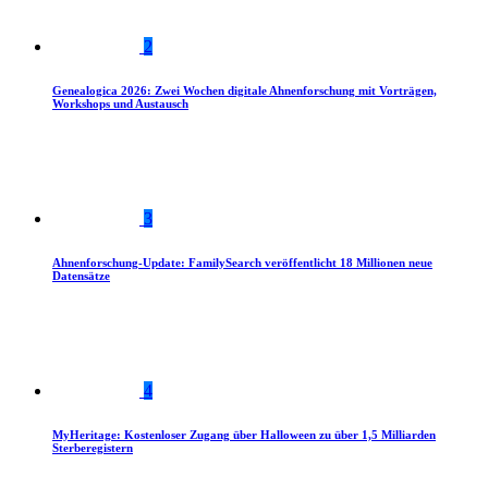
2
Genealogica 2026: Zwei Wochen digitale Ahnenforschung mit Vorträgen,
Workshops und Austausch
3
Ahnenforschung-Update: FamilySearch veröffentlicht 18 Millionen neue
Datensätze
4
MyHeritage: Kostenloser Zugang über Halloween zu über 1,5 Milliarden
Sterberegistern