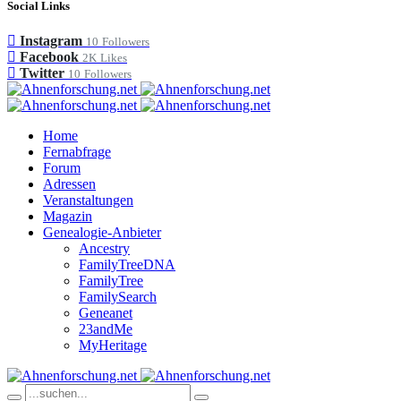
Social Links
Instagram
10
Followers
Facebook
2K
Likes
Twitter
10
Followers
Home
Fernabfrage
Forum
Adressen
Veranstaltungen
Magazin
Genealogie-Anbieter
Ancestry
FamilyTreeDNA
FamilyTree
FamilySearch
Geneanet
23andMe
MyHeritage