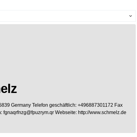
elz
6839
Germany
Telefon geschäftlich
:
+496887301172
Fax
h
:
fgnaqrfnzg@fpuzrym.qr
Webseite
:
http://www.schmelz.de