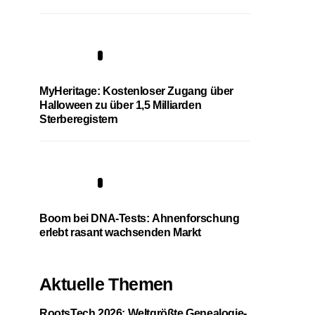
4
MyHeritage: Kostenloser Zugang über
Halloween zu über 1,5 Milliarden
Sterberegistern
5
Boom bei DNA-Tests: Ahnenforschung
erlebt rasant wachsenden Markt
Aktuelle Themen
RootsTech 2026: Weltgrößte Genealogie-