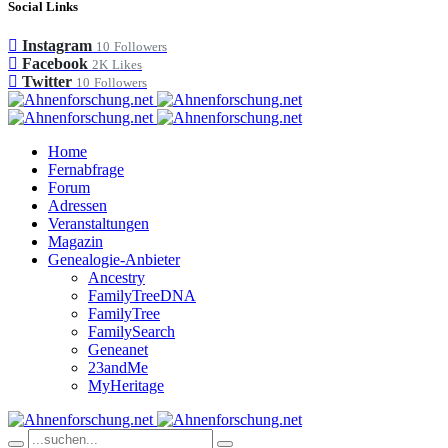
Social Links
Instagram
10
Followers
Facebook
2K
Likes
Twitter
10
Followers
Home
Fernabfrage
Forum
Adressen
Veranstaltungen
Magazin
Genealogie-Anbieter
Ancestry
FamilyTreeDNA
FamilyTree
FamilySearch
Geneanet
23andMe
MyHeritage