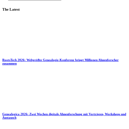
The Latest
RootsTech 2026: Weltgrößte Genealogie-Konferenz bringt Millionen Ahnenforscher
zusammen
Genealogica 2026: Zwei Wochen digitale Ahnenforschung mit Vorträgen, Workshops und
Austausch