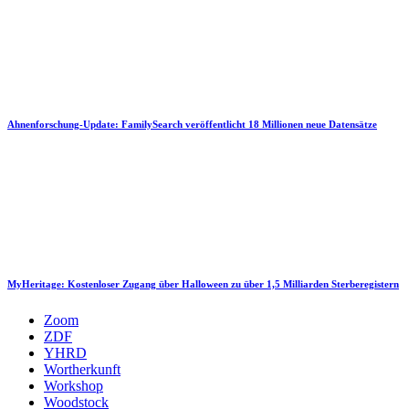
Ahnenforschung-Update: FamilySearch veröffentlicht 18 Millionen neue Datensätze
MyHeritage: Kostenloser Zugang über Halloween zu über 1,5 Milliarden Sterberegistern
Zoom
ZDF
YHRD
Wortherkunft
Workshop
Woodstock