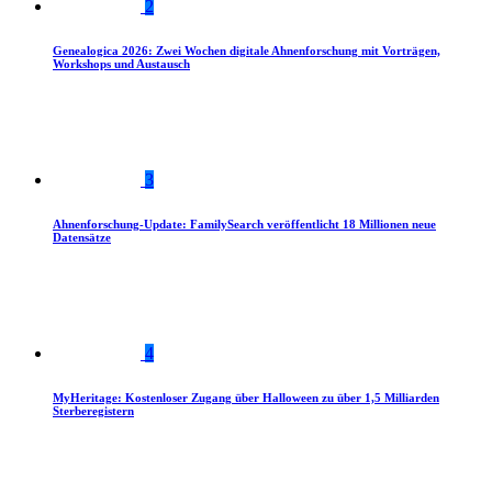
2
Genealogica 2026: Zwei Wochen digitale Ahnenforschung mit Vorträgen,
Workshops und Austausch
3
Ahnenforschung-Update: FamilySearch veröffentlicht 18 Millionen neue
Datensätze
4
MyHeritage: Kostenloser Zugang über Halloween zu über 1,5 Milliarden
Sterberegistern