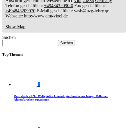
Anschrift geschäftlich
Westerende 41
Viöl
25884
Germany
Telefon geschäftlich
:
+4948432090-0
Fax geschäftlich
:
+494843209070
E-Mail geschäftlich
:
vasb@nzg-ivbry.qr
Webseite
:
http://www.amt-vioel.de
Show Map
|
Suchen
Suchen
Top Themen
1
RootsTech 2026: Weltgrößte Genealogie-Konferenz bringt Millionen
Ahnenforscher zusammen