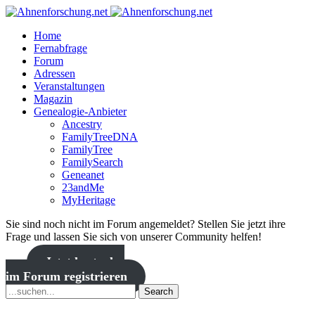
Home
Fernabfrage
Forum
Adressen
Veranstaltungen
Magazin
Genealogie-Anbieter
Ancestry
FamilyTreeDNA
FamilyTree
FamilySearch
Geneanet
23andMe
MyHeritage
Sie sind noch nicht im Forum angemeldet? Stellen Sie jetzt ihre
Frage und lassen Sie sich von unserer Community helfen!
Jetzt kostenlos
im Forum registrieren
Search