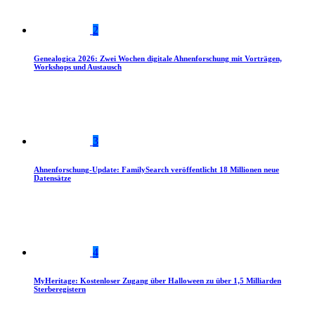
2
Genealogica 2026: Zwei Wochen digitale Ahnenforschung mit Vorträgen,
Workshops und Austausch
3
Ahnenforschung-Update: FamilySearch veröffentlicht 18 Millionen neue
Datensätze
4
MyHeritage: Kostenloser Zugang über Halloween zu über 1,5 Milliarden
Sterberegistern