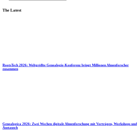
The Latest
RootsTech 2026: Weltgrößte Genealogie-Konferenz bringt Millionen Ahnenforscher
zusammen
Genealogica 2026: Zwei Wochen digitale Ahnenforschung mit Vorträgen, Workshops und
Austausch