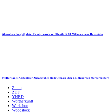
Ahnenforschung-Update: FamilySearch veröffentlicht 18 Millionen neue Datensätze
MyHeritage: Kostenloser Zugang über Halloween zu über 1,5 Milliarden Sterberegistern
Zoom
ZDF
YHRD
Wortherkunft
Workshop
Woodstock