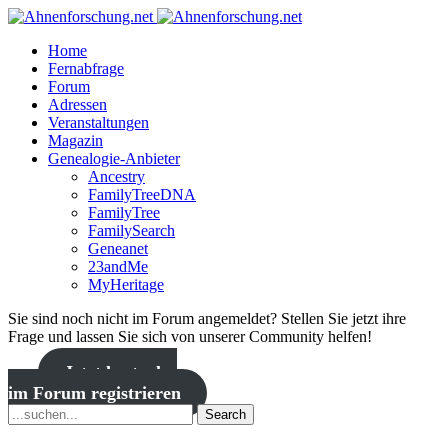
Home
Fernabfrage
Forum
Adressen
Veranstaltungen
Magazin
Genealogie-Anbieter
Ancestry
FamilyTreeDNA
FamilyTree
FamilySearch
Geneanet
23andMe
MyHeritage
Sie sind noch nicht im Forum angemeldet? Stellen Sie jetzt ihre
Frage und lassen Sie sich von unserer Community helfen!
Jetzt kostenlos
im Forum registrieren
Search