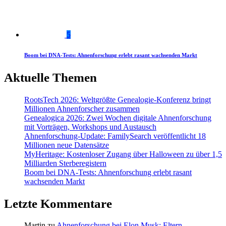
5
Boom bei DNA-Tests: Ahnenforschung erlebt rasant wachsenden Markt
Aktuelle Themen
RootsTech 2026: Weltgrößte Genealogie-Konferenz bringt
Millionen Ahnenforscher zusammen
Genealogica 2026: Zwei Wochen digitale Ahnenforschung
mit Vorträgen, Workshops und Austausch
Ahnenforschung-Update: FamilySearch veröffentlicht 18
Millionen neue Datensätze
MyHeritage: Kostenloser Zugang über Halloween zu über 1,5
Milliarden Sterberegistern
Boom bei DNA-Tests: Ahnenforschung erlebt rasant
wachsenden Markt
Letzte Kommentare
Martin
zu
Ahnenforschung bei Elon Musk: Eltern,