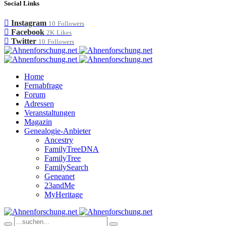
Social Links
Instagram
10
Followers
Facebook
2K
Likes
Twitter
10
Followers
Home
Fernabfrage
Forum
Adressen
Veranstaltungen
Magazin
Genealogie-Anbieter
Ancestry
FamilyTreeDNA
FamilyTree
FamilySearch
Geneanet
23andMe
MyHeritage