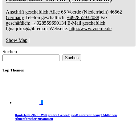
Anschrift geschäftlich
Allee 65
Voerde (Niederrhein)
46562
Germany
Telefon geschäftlich
:
+492855932088
Fax
geschäftlich
:
+4928559690134
E-Mail geschäftlich
:
fgnaqrfnzg@ibreqr.qr
Webseite
:
http://www.voerde.de
Show Map
|
Suchen
Suchen
Top Themen
1
RootsTech 2026: Weltgrößte Genealogie-Konferenz bringt Millionen
Ahnenforscher zusammen