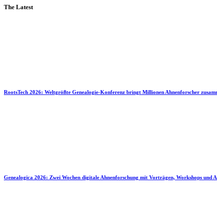
The Latest
RootsTech 2026: Weltgrößte Genealogie-Konferenz bringt Millionen Ahnenforscher zusa
Genealogica 2026: Zwei Wochen digitale Ahnenforschung mit Vorträgen, Workshops und A