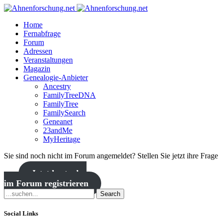
Home
Fernabfrage
Forum
Adressen
Veranstaltungen
Magazin
Genealogie-Anbieter
Ancestry
FamilyTreeDNA
FamilyTree
FamilySearch
Geneanet
23andMe
MyHeritage
Sie sind noch nicht im Forum angemeldet? Stellen Sie jetzt ihre Frag
Jetzt kostenlos
im Forum registrieren
Search
Social Links