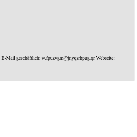
7
E-Mail geschäftlich
:
w.fpuzvgm@jnyqsrhpug.qr
Webseite
: