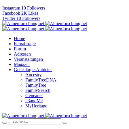
Instagram
10
Followers
Facebook
2K
Likes
Twitter
10
Followers
Home
Fernabfrage
Forum
Adressen
Veranstaltungen
Magazin
Genealogie-Anbieter
Ancestry
FamilyTreeDNA
FamilyTree
FamilySearch
Geneanet
23andMe
MyHeritage