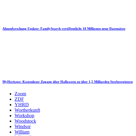
Ahnenforschung-Update: FamilySearch veröffentlicht 18 Millionen neue Datensätze
MyHeritage: Kostenloser Zugang über Halloween zu über 1,5 Milliarden Sterberegistern
Zoom
ZDF
YHRD
Wortherkunft
Workshop
Woodstock
Windsor
William