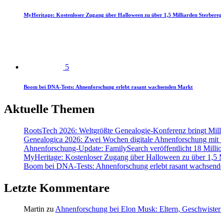
MyHeritage: Kostenloser Zugang über Halloween zu über 1,5 Milliarden Sterbereg
5
Boom bei DNA-Tests: Ahnenforschung erlebt rasant wachsenden Markt
Aktuelle Themen
RootsTech 2026: Weltgrößte Genealogie-Konferenz bringt Mi
Genealogica 2026: Zwei Wochen digitale Ahnenforschung mit
Ahnenforschung-Update: FamilySearch veröffentlicht 18 Milli
MyHeritage: Kostenloser Zugang über Halloween zu über 1,5 Mi
Boom bei DNA-Tests: Ahnenforschung erlebt rasant wachsend
Letzte Kommentare
Martin
zu
Ahnenforschung bei Elon Musk: Eltern, Geschwister