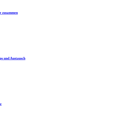
er zusammen
ps und Austausch
e