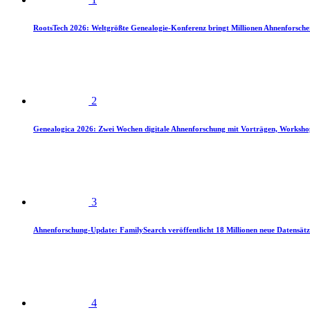
RootsTech 2026: Weltgrößte Genealogie-Konferenz bringt Millionen Ahnenforsch
2
Genealogica 2026: Zwei Wochen digitale Ahnenforschung mit Vorträgen, Worksho
3
Ahnenforschung-Update: FamilySearch veröffentlicht 18 Millionen neue Datensätz
4