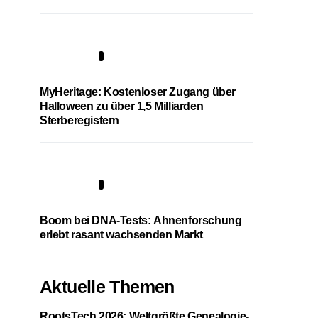
4
MyHeritage: Kostenloser Zugang über
Halloween zu über 1,5 Milliarden
Sterberegistern
5
Boom bei DNA-Tests: Ahnenforschung
erlebt rasant wachsenden Markt
Aktuelle Themen
RootsTech 2026: Weltgrößte Genealogie-