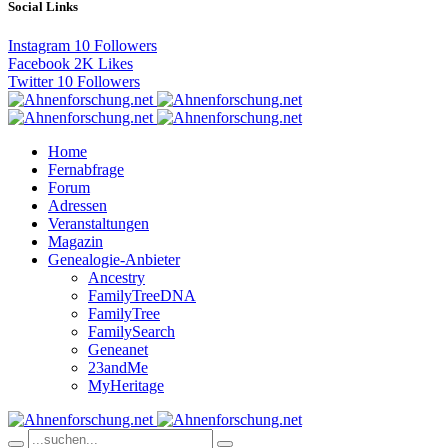
Social Links
Instagram
10
Followers
Facebook
2K
Likes
Twitter
10
Followers
Home
Fernabfrage
Forum
Adressen
Veranstaltungen
Magazin
Genealogie-Anbieter
Ancestry
FamilyTreeDNA
FamilyTree
FamilySearch
Geneanet
23andMe
MyHeritage