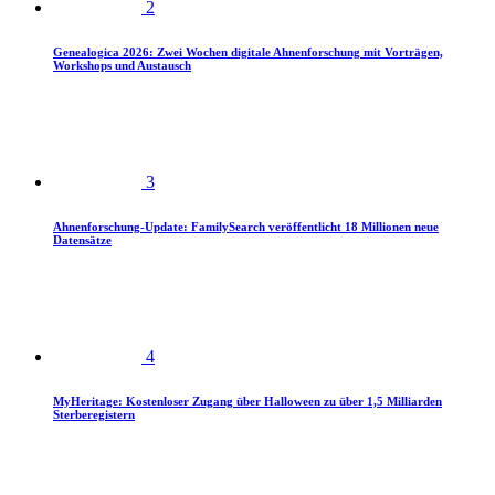
2
Genealogica 2026: Zwei Wochen digitale Ahnenforschung mit Vorträgen,
Workshops und Austausch
3
Ahnenforschung-Update: FamilySearch veröffentlicht 18 Millionen neue
Datensätze
4
MyHeritage: Kostenloser Zugang über Halloween zu über 1,5 Milliarden
Sterberegistern