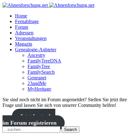
Home
Fernabfrage
Forum
Adressen
Veranstaltungen
Magazin
Genealogie-Anbieter
Ancestry
FamilyTreeDNA
FamilyTree
FamilySearch
Geneanet
23andMe
MyHeritage
Sie sind noch nicht im Forum angemeldet? Stellen Sie jetzt ihre
Frage und lassen Sie sich von unserer Community helfen!
Jetzt kostenlos
im Forum registrieren
Search