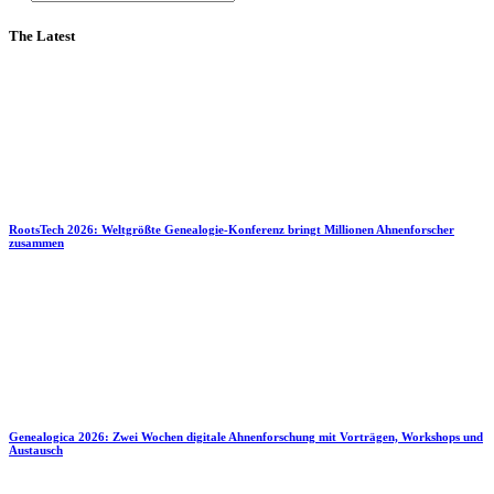
The Latest
RootsTech 2026: Weltgrößte Genealogie-Konferenz bringt Millionen Ahnenforscher
zusammen
Genealogica 2026: Zwei Wochen digitale Ahnenforschung mit Vorträgen, Workshops und
Austausch