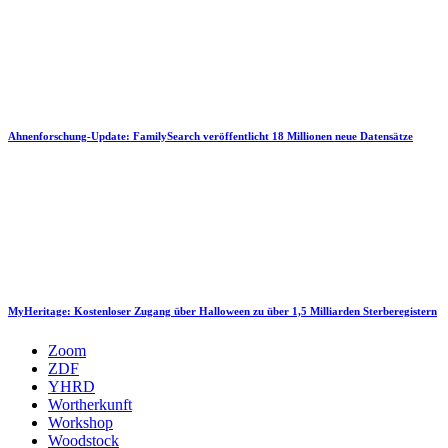
Ahnenforschung-Update: FamilySearch veröffentlicht 18 Millionen neue Datensätze
MyHeritage: Kostenloser Zugang über Halloween zu über 1,5 Milliarden Sterberegistern
Zoom
ZDF
YHRD
Wortherkunft
Workshop
Woodstock