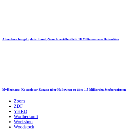
Ahnenforschung-Update: FamilySearch veröffentlicht 18 Millionen neue Datensätze
MyHeritage: Kostenloser Zugang über Halloween zu über 1,5 Milliarden Sterberegistern
Zoom
ZDF
YHRD
Wortherkunft
Workshop
Woodstock