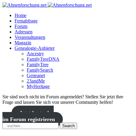
Home
Fernabfrage
Forum
Adressen
Veranstaltungen
Magazin
Genealogie-Anbieter
Ancestry
FamilyTreeDNA
FamilyTree
FamilySearch
Geneanet
23andMe
MyHeritage
Sie sind noch nicht im Forum angemeldet? Stellen Sie jetzt ihre
Frage und lassen Sie sich von unserer Community helfen!
Jetzt kostenlos
im Forum registrieren
Search