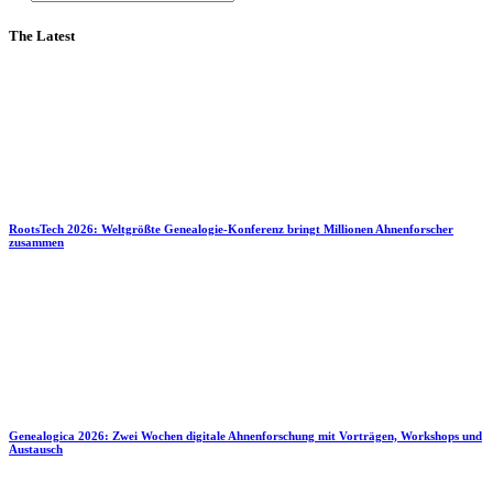
The Latest
RootsTech 2026: Weltgrößte Genealogie-Konferenz bringt Millionen Ahnenforscher
zusammen
Genealogica 2026: Zwei Wochen digitale Ahnenforschung mit Vorträgen, Workshops und
Austausch