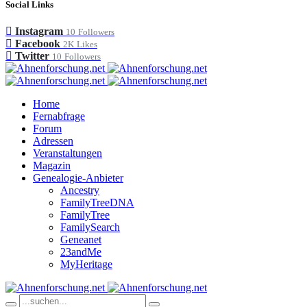
Social Links
Instagram
10
Followers
Facebook
2K
Likes
Twitter
10
Followers
Home
Fernabfrage
Forum
Adressen
Veranstaltungen
Magazin
Genealogie-Anbieter
Ancestry
FamilyTreeDNA
FamilyTree
FamilySearch
Geneanet
23andMe
MyHeritage