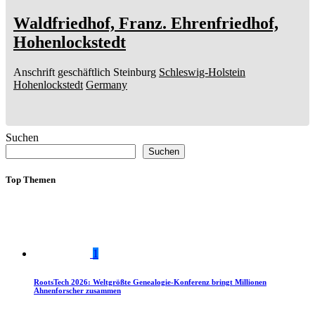
Waldfriedhof, Franz. Ehrenfriedhof,
Hohenlockstedt
Anschrift geschäftlich
Steinburg
Schleswig-Holstein
Hohenlockstedt
Germany
Suchen
Suchen
Top Themen
1
RootsTech 2026: Weltgrößte Genealogie-Konferenz bringt Millionen
Ahnenforscher zusammen