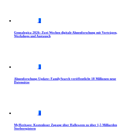
2
Genealogica 2026: Zwei Wochen digitale Ahnenforschung mit Vorträgen,
Workshops und Austausch
3
Ahnenforschung-Update: FamilySearch veröffentlicht 18 Millionen neue
Datensätze
4
MyHeritage: Kostenloser Zugang über Halloween zu über 1,5 Milliarden
Sterberegistern