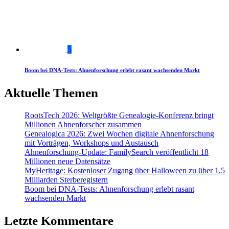
5
Boom bei DNA-Tests: Ahnenforschung erlebt rasant wachsenden Markt
Aktuelle Themen
RootsTech 2026: Weltgrößte Genealogie-Konferenz bringt
Millionen Ahnenforscher zusammen
Genealogica 2026: Zwei Wochen digitale Ahnenforschung
mit Vorträgen, Workshops und Austausch
Ahnenforschung-Update: FamilySearch veröffentlicht 18
Millionen neue Datensätze
MyHeritage: Kostenloser Zugang über Halloween zu über 1,5
Milliarden Sterberegistern
Boom bei DNA-Tests: Ahnenforschung erlebt rasant
wachsenden Markt
Letzte Kommentare