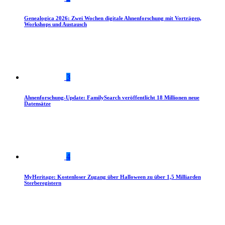
Genealogica 2026: Zwei Wochen digitale Ahnenforschung mit Vorträgen,
Workshops und Austausch
3
Ahnenforschung-Update: FamilySearch veröffentlicht 18 Millionen neue
Datensätze
4
MyHeritage: Kostenloser Zugang über Halloween zu über 1,5 Milliarden
Sterberegistern