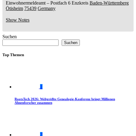
Einwohnermeldeamt –
Postfach 6
Enzkreis
Baden-Württemberg
Ötisheim
75439
Germany
Show Notes
Suchen
Suchen
Top Themen
1
RootsTech 2026: Weltgrößte Genealogie-Konferenz bringt Millionen
Ahnenforscher zusammen
2