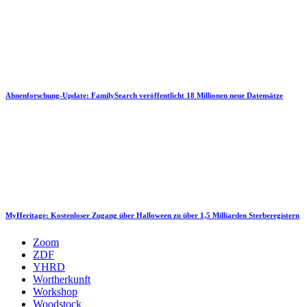
Ahnenforschung-Update: FamilySearch veröffentlicht 18 Millionen neue Datensätze
MyHeritage: Kostenloser Zugang über Halloween zu über 1,5 Milliarden Sterberegistern
Zoom
ZDF
YHRD
Wortherkunft
Workshop
Woodstock