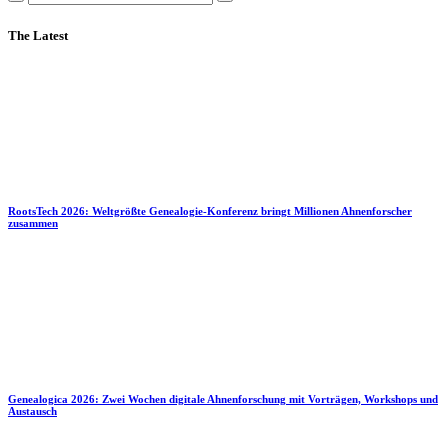
The Latest
RootsTech 2026: Weltgrößte Genealogie-Konferenz bringt Millionen Ahnenforscher
zusammen
Genealogica 2026: Zwei Wochen digitale Ahnenforschung mit Vorträgen, Workshops und
Austausch