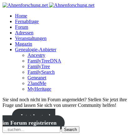
Home
Fernabfrage
Forum
Adressen
Veranstaltungen
Magazin
Genealogie-Anbieter
Ancestry
FamilyTreeDNA
FamilyTree
FamilySearch
Geneanet
23andMe
MyHeritage
Sie sind noch nicht im Forum angemeldet? Stellen Sie jetzt ihre
Frage und lassen Sie sich von unserer Community helfen!
Jetzt kostenlos
im Forum registrieren
Search