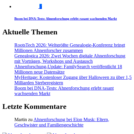
5
Boom bei DNA-Tests: Ahnenforschung erlebt rasant wachsenden Markt
Aktuelle Themen
RootsTech 2026: Weltgrößte Genealogie-Konferenz bringt
Millionen Ahnenforscher zusammen
Genealogica 2026: Zwei Wochen digitale Ahnenforschung
mit Vorträgen, Workshops und Austausch
Ahnenforschung-Update: FamilySearch veröffentlicht 18
Millionen neue Datensätze
MyHeritage: Kostenloser Zugang über Halloween zu über 1,5
Milliarden Sterberegistern
Boom bei DNA-Tests: Ahnenforschung erlebt rasant
wachsenden Markt
Letzte Kommentare
Martin
zu
Ahnenforschung bei Elon Musk: Eltern,
Geschwister und Familiengeschichte