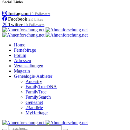
Social Links
Instagram
10
Followers
Facebook
2K
Likes
Twitter
10
Followers
Home
Fernabfrage
Forum
Adressen
Veranstaltungen
Magazin
Genealogie-Anbieter
Ancestry
FamilyTreeDNA
FamilyTree
FamilySearch
Geneanet
23andMe
MyHeritage