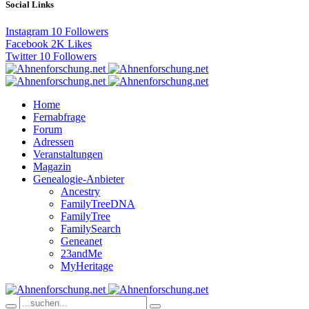
Social Links
Instagram
10
Followers
Facebook
2K
Likes
Twitter
10
Followers
Home
Fernabfrage
Forum
Adressen
Veranstaltungen
Magazin
Genealogie-Anbieter
Ancestry
FamilyTreeDNA
FamilyTree
FamilySearch
Geneanet
23andMe
MyHeritage