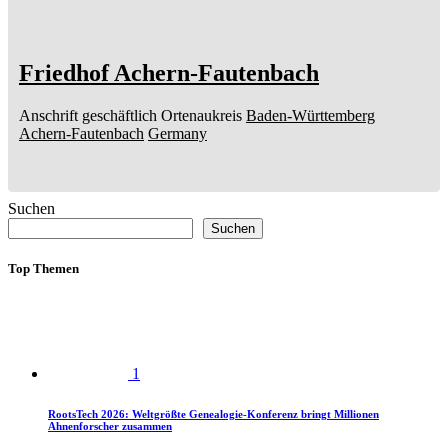
Friedhof Achern-Fautenbach
Anschrift geschäftlich
Ortenaukreis
Baden-Württemberg
Achern-Fautenbach
Germany
Suchen
Suchen
Top Themen
1
RootsTech 2026: Weltgrößte Genealogie-Konferenz bringt Millionen
Ahnenforscher zusammen