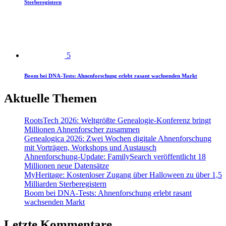
Sterberegistern
5
Boom bei DNA-Tests: Ahnenforschung erlebt rasant wachsenden Markt
Aktuelle Themen
RootsTech 2026: Weltgrößte Genealogie-Konferenz bringt
Millionen Ahnenforscher zusammen
Genealogica 2026: Zwei Wochen digitale Ahnenforschung
mit Vorträgen, Workshops und Austausch
Ahnenforschung-Update: FamilySearch veröffentlicht 18
Millionen neue Datensätze
MyHeritage: Kostenloser Zugang über Halloween zu über 1,5
Milliarden Sterberegistern
Boom bei DNA-Tests: Ahnenforschung erlebt rasant
wachsenden Markt
Letzte Kommentare