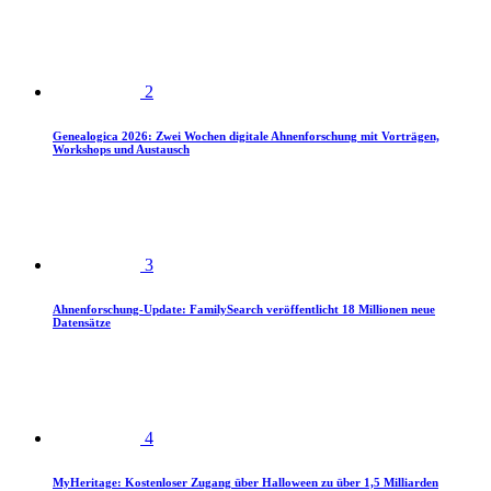
2
Genealogica 2026: Zwei Wochen digitale Ahnenforschung mit Vorträgen,
Workshops und Austausch
3
Ahnenforschung-Update: FamilySearch veröffentlicht 18 Millionen neue
Datensätze
4
MyHeritage: Kostenloser Zugang über Halloween zu über 1,5 Milliarden