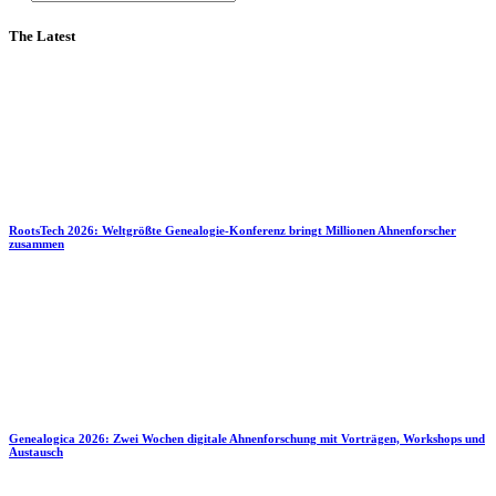
The Latest
RootsTech 2026: Weltgrößte Genealogie-Konferenz bringt Millionen Ahnenforscher
zusammen
Genealogica 2026: Zwei Wochen digitale Ahnenforschung mit Vorträgen, Workshops und
Austausch