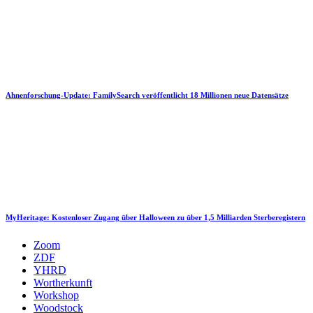
Ahnenforschung-Update: FamilySearch veröffentlicht 18 Millionen neue Datensätze
MyHeritage: Kostenloser Zugang über Halloween zu über 1,5 Milliarden Sterberegistern
Zoom
ZDF
YHRD
Wortherkunft
Workshop
Woodstock