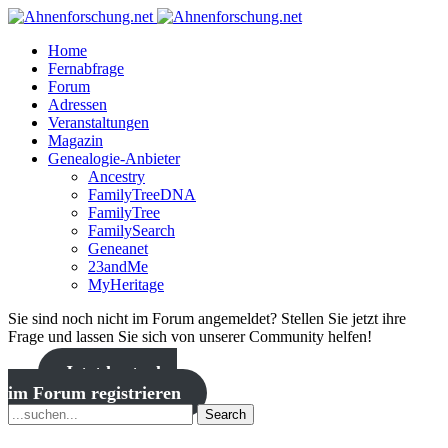
Home
Fernabfrage
Forum
Adressen
Veranstaltungen
Magazin
Genealogie-Anbieter
Ancestry
FamilyTreeDNA
FamilyTree
FamilySearch
Geneanet
23andMe
MyHeritage
Sie sind noch nicht im Forum angemeldet? Stellen Sie jetzt ihre
Frage und lassen Sie sich von unserer Community helfen!
Jetzt kostenlos
im Forum registrieren
Search