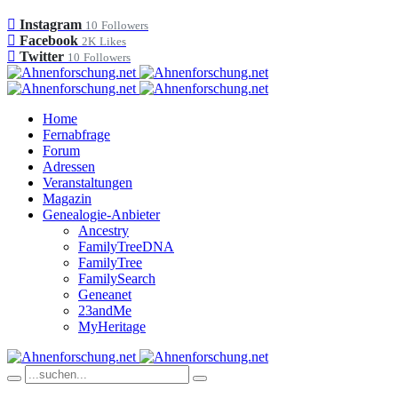
Instagram
10
Followers
Facebook
2K
Likes
Twitter
10
Followers
Home
Fernabfrage
Forum
Adressen
Veranstaltungen
Magazin
Genealogie-Anbieter
Ancestry
FamilyTreeDNA
FamilyTree
FamilySearch
Geneanet
23andMe
MyHeritage