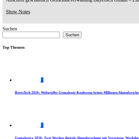
Show Notes
Suchen
Suchen
Top Themen
1
RootsTech 2026: Weltgrößte Genealogie-Konferenz bringt Millionen Ahnenforsch
2
Genealogica 2026: Zwei Wochen digitale Ahnenforschung mit Vorträgen, Worksho