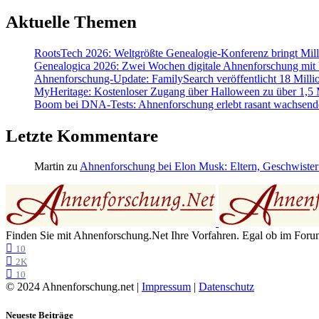
Aktuelle Themen
RootsTech 2026: Weltgrößte Genealogie-Konferenz bringt Mi
Genealogica 2026: Zwei Wochen digitale Ahnenforschung mit
Ahnenforschung-Update: FamilySearch veröffentlicht 18 Milli
MyHeritage: Kostenloser Zugang über Halloween zu über 1,5 Mi
Boom bei DNA-Tests: Ahnenforschung erlebt rasant wachsend
Letzte Kommentare
Martin
zu
Ahnenforschung bei Elon Musk: Eltern, Geschwister
Finden Sie mit Ahnenforschung.Net Ihre Vorfahren. Egal ob im Forum,
10
2K
10
© 2024 Ahnenforschung.net |
Impressum
|
Datenschutz
Neueste Beiträge