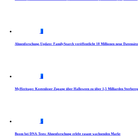
3
Ahnenforschung-Update: FamilySearch veröffentlicht 18 Millionen neue Datensätz
4
MyHeritage: Kostenloser Zugang über Halloween zu über 1,5 Milliarden Sterbereg
5
Boom bei DNA-Tests: Ahnenforschung erlebt rasant wachsenden Markt