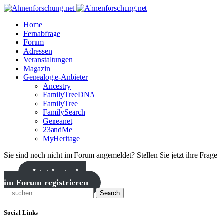
Home
Fernabfrage
Forum
Adressen
Veranstaltungen
Magazin
Genealogie-Anbieter
Ancestry
FamilyTreeDNA
FamilyTree
FamilySearch
Geneanet
23andMe
MyHeritage
Sie sind noch nicht im Forum angemeldet? Stellen Sie jetzt ihre Frag
Jetzt kostenlos
im Forum registrieren
Search
Social Links