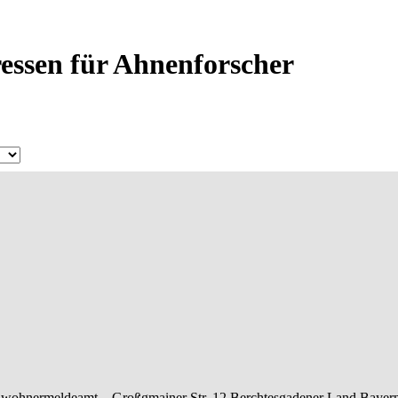
essen für Ahnenforscher
nwohnermeldeamt –
Großgmainer Str. 12
Berchtesgadener Land
Bayer