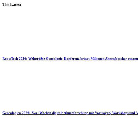
The Latest
RootsTech 2026: Weltgrößte Genealogie-Konferenz bringt Millionen Ahnenforscher zusa
Genealogica 2026: Zwei Wochen digitale Ahnenforschung mit Vorträgen, Workshops und A