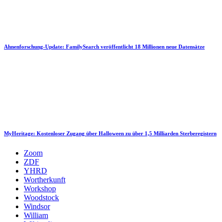
Ahnenforschung-Update: FamilySearch veröffentlicht 18 Millionen neue Datensätze
MyHeritage: Kostenloser Zugang über Halloween zu über 1,5 Milliarden Sterberegistern
Zoom
ZDF
YHRD
Wortherkunft
Workshop
Woodstock
Windsor
William