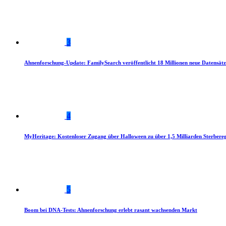
3
Ahnenforschung-Update: FamilySearch veröffentlicht 18 Millionen neue Datensätz
4
MyHeritage: Kostenloser Zugang über Halloween zu über 1,5 Milliarden Sterbereg
5
Boom bei DNA-Tests: Ahnenforschung erlebt rasant wachsenden Markt