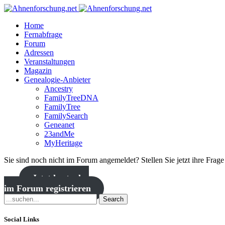
Home
Fernabfrage
Forum
Adressen
Veranstaltungen
Magazin
Genealogie-Anbieter
Ancestry
FamilyTreeDNA
FamilyTree
FamilySearch
Geneanet
23andMe
MyHeritage
Sie sind noch nicht im Forum angemeldet? Stellen Sie jetzt ihre Frag
Jetzt kostenlos
im Forum registrieren
Search
Social Links