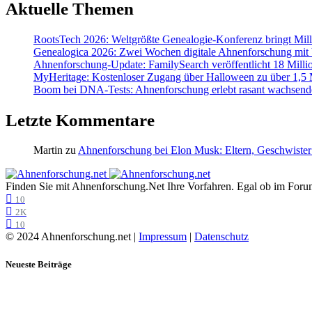
Aktuelle Themen
RootsTech 2026: Weltgrößte Genealogie-Konferenz bringt Mi
Genealogica 2026: Zwei Wochen digitale Ahnenforschung mit
Ahnenforschung-Update: FamilySearch veröffentlicht 18 Milli
MyHeritage: Kostenloser Zugang über Halloween zu über 1,5 Mi
Boom bei DNA-Tests: Ahnenforschung erlebt rasant wachsend
Letzte Kommentare
Martin
zu
Ahnenforschung bei Elon Musk: Eltern, Geschwister
Finden Sie mit Ahnenforschung.Net Ihre Vorfahren. Egal ob im Forum,
10
2K
10
© 2024 Ahnenforschung.net |
Impressum
|
Datenschutz
Neueste Beiträge