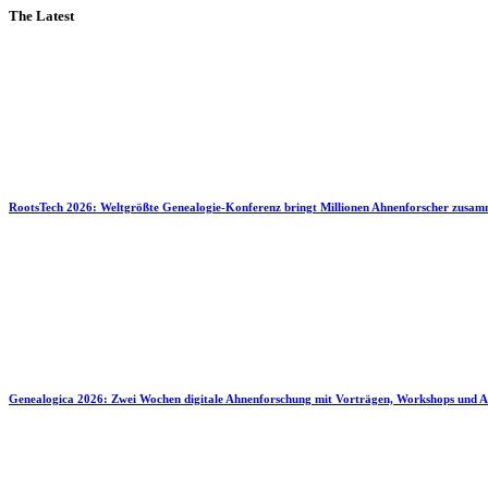
The Latest
RootsTech 2026: Weltgrößte Genealogie-Konferenz bringt Millionen Ahnenforscher zusa
Genealogica 2026: Zwei Wochen digitale Ahnenforschung mit Vorträgen, Workshops und A