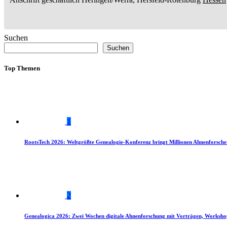
Suchen
Suchen
Top Themen
1
RootsTech 2026: Weltgrößte Genealogie-Konferenz bringt Millionen Ahnenforsch
2
Genealogica 2026: Zwei Wochen digitale Ahnenforschung mit Vorträgen, Worksho