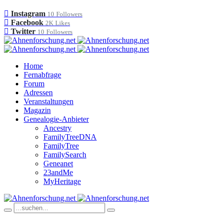
Instagram
10
Followers
Facebook
2K
Likes
Twitter
10
Followers
Home
Fernabfrage
Forum
Adressen
Veranstaltungen
Magazin
Genealogie-Anbieter
Ancestry
FamilyTreeDNA
FamilyTree
FamilySearch
Geneanet
23andMe
MyHeritage