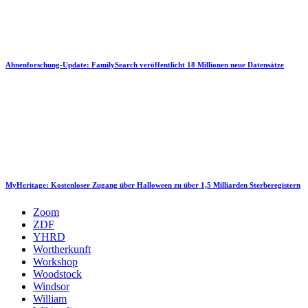
Ahnenforschung-Update: FamilySearch veröffentlicht 18 Millionen neue Datensätze
MyHeritage: Kostenloser Zugang über Halloween zu über 1,5 Milliarden Sterberegistern
Zoom
ZDF
YHRD
Wortherkunft
Workshop
Woodstock
Windsor
William