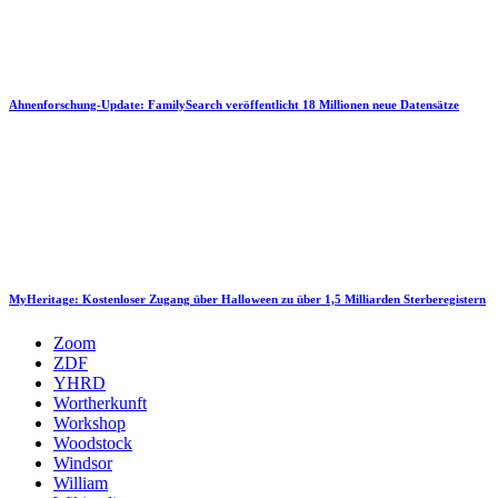
Ahnenforschung-Update: FamilySearch veröffentlicht 18 Millionen neue Datensätze
MyHeritage: Kostenloser Zugang über Halloween zu über 1,5 Milliarden Sterberegistern
Zoom
ZDF
YHRD
Wortherkunft
Workshop
Woodstock
Windsor
William