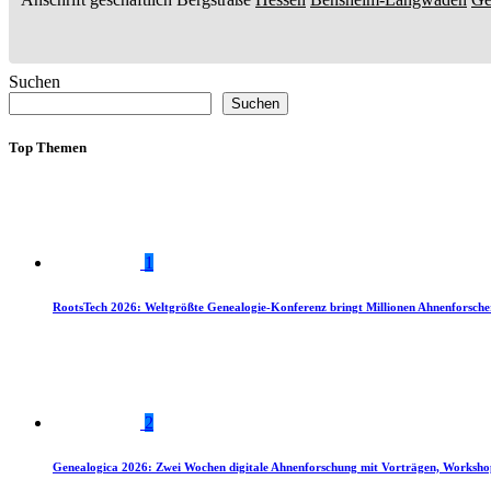
Suchen
Suchen
Top Themen
1
RootsTech 2026: Weltgrößte Genealogie-Konferenz bringt Millionen Ahnenforsch
2
Genealogica 2026: Zwei Wochen digitale Ahnenforschung mit Vorträgen, Worksho