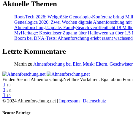
Aktuelle Themen
RootsTech 2026: Weltgrößte Genealogie-Konferenz bringt Mi
Genealogica 2026: Zwei Wochen digitale Ahnenforschung mit
Ahnenforschung-Update: FamilySearch veröffentlicht 18 Milli
MyHeritage: Kostenloser Zugang über Halloween zu über 1,5 Mi
Boom bei DNA-Tests: Ahnenforschung erlebt rasant wachsend
Letzte Kommentare
Martin
zu
Ahnenforschung bei Elon Musk: Eltern, Geschwister
Finden Sie mit Ahnenforschung.Net Ihre Vorfahren. Egal ob im Forum,
10
2K
10
© 2024 Ahnenforschung.net |
Impressum
|
Datenschutz
Neueste Beiträge