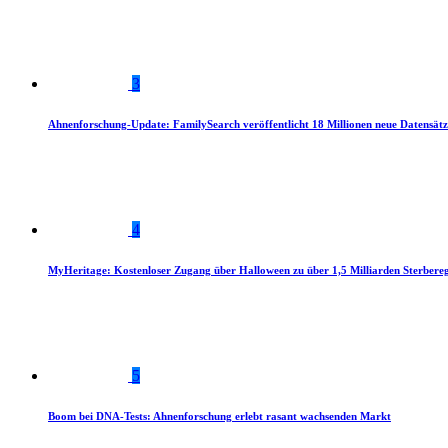
3
Ahnenforschung-Update: FamilySearch veröffentlicht 18 Millionen neue Datensätz
4
MyHeritage: Kostenloser Zugang über Halloween zu über 1,5 Milliarden Sterbereg
5
Boom bei DNA-Tests: Ahnenforschung erlebt rasant wachsenden Markt