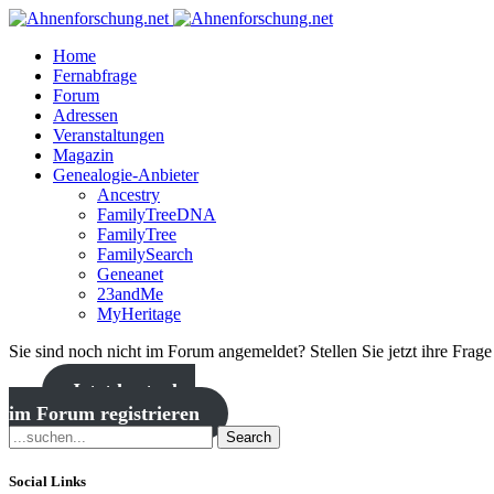
Home
Fernabfrage
Forum
Adressen
Veranstaltungen
Magazin
Genealogie-Anbieter
Ancestry
FamilyTreeDNA
FamilyTree
FamilySearch
Geneanet
23andMe
MyHeritage
Sie sind noch nicht im Forum angemeldet? Stellen Sie jetzt ihre Frag
Jetzt kostenlos
im Forum registrieren
Search
Social Links