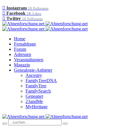
Instagram
10
Followers
Facebook
2K
Likes
Twitter
10
Followers
Home
Fernabfrage
Forum
Adressen
Veranstaltungen
Magazin
Genealogie-Anbieter
Ancestry
FamilyTreeDNA
FamilyTree
FamilySearch
Geneanet
23andMe
MyHeritage