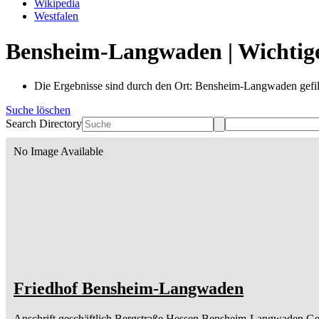
Wikipedia
Westfalen
Bensheim-Langwaden | Wichtige
Die Ergebnisse sind durch den Ort: Bensheim-Langwaden gefil
Suche löschen
Search Directory
No Image Available
Friedhof Bensheim-Langwaden
Anschrift geschäftlich
Bergstraße
Hessen
Bensheim-Langwaden
Ge