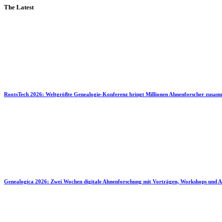
The Latest
RootsTech 2026: Weltgrößte Genealogie-Konferenz bringt Millionen Ahnenforscher zusa
Genealogica 2026: Zwei Wochen digitale Ahnenforschung mit Vorträgen, Workshops und A