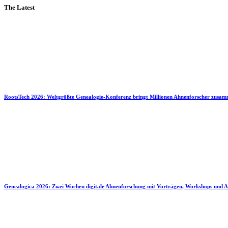
The Latest
RootsTech 2026: Weltgrößte Genealogie-Konferenz bringt Millionen Ahnenforscher zusa
Genealogica 2026: Zwei Wochen digitale Ahnenforschung mit Vorträgen, Workshops und A