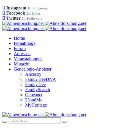
Instagram
10
Followers
Facebook
2K
Likes
Twitter
10
Followers
Home
Fernabfrage
Forum
Adressen
Veranstaltungen
Magazin
Genealogie-Anbieter
Ancestry
FamilyTreeDNA
FamilyTree
FamilySearch
Geneanet
23andMe
MyHeritage