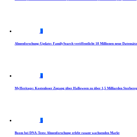
3
Ahnenforschung-Update: FamilySearch veröffentlicht 18 Millionen neue Datensätz
4
MyHeritage: Kostenloser Zugang über Halloween zu über 1,5 Milliarden Sterbereg
5
Boom bei DNA-Tests: Ahnenforschung erlebt rasant wachsenden Markt