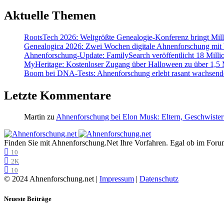
Aktuelle Themen
RootsTech 2026: Weltgrößte Genealogie-Konferenz bringt Mi
Genealogica 2026: Zwei Wochen digitale Ahnenforschung mit
Ahnenforschung-Update: FamilySearch veröffentlicht 18 Milli
MyHeritage: Kostenloser Zugang über Halloween zu über 1,5 Mi
Boom bei DNA-Tests: Ahnenforschung erlebt rasant wachsend
Letzte Kommentare
Martin
zu
Ahnenforschung bei Elon Musk: Eltern, Geschwister
Finden Sie mit Ahnenforschung.Net Ihre Vorfahren. Egal ob im Forum,
10
2K
10
© 2024 Ahnenforschung.net |
Impressum
|
Datenschutz
Neueste Beiträge