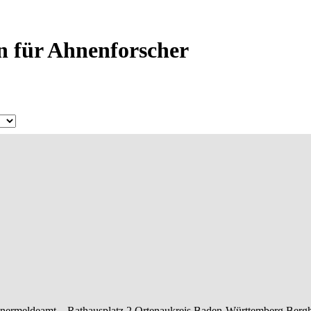
n für Ahnenforscher
nermeldeamt –
Rathausplatz 2
Ortenaukreis
Baden-Württemberg
Berg