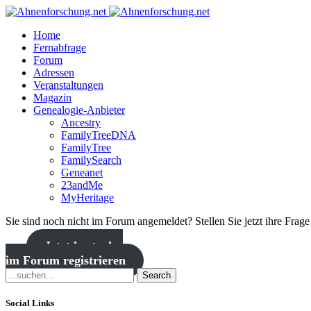
Home
Fernabfrage
Forum
Adressen
Veranstaltungen
Magazin
Genealogie-Anbieter
Ancestry
FamilyTreeDNA
FamilyTree
FamilySearch
Geneanet
23andMe
MyHeritage
Sie sind noch nicht im Forum angemeldet? Stellen Sie jetzt ihre Frag
Jetzt kostenlos
im Forum registrieren
Search
Social Links