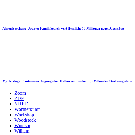
Ahnenforschung-Update: FamilySearch veröffentlicht 18 Millionen neue Datensätze
MyHeritage: Kostenloser Zugang über Halloween zu über 1,5 Milliarden Sterberegistern
Zoom
ZDF
YHRD
Wortherkunft
Workshop
Woodstock
Windsor
William