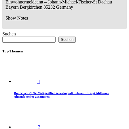
Einwohnermeldeamt –
Johann-Michael-Fischer-St
Dachau
Bayern
Bergkirchen
85232
Germany
Show Notes
Suchen
Suchen
Top Themen
1
RootsTech 2026: Weltgrößte Genealogie-Konferenz bringt Millionen
Ahnenforscher zusammen
2