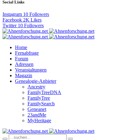
Social Links
Instagram
10
Followers
Facebook
2K
Likes
Twitter
10
Followers
Home
Fernabfrage
Forum
Adressen
Veranstaltungen
Magazin
Genealogie-Anbieter
Ancestry
FamilyTreeDNA
FamilyTree
FamilySearch
Geneanet
23andMe
MyHeritage