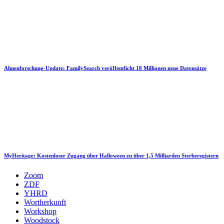
Ahnenforschung-Update: FamilySearch veröffentlicht 18 Millionen neue Datensätze
MyHeritage: Kostenloser Zugang über Halloween zu über 1,5 Milliarden Sterberegistern
Zoom
ZDF
YHRD
Wortherkunft
Workshop
Woodstock