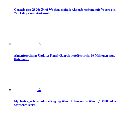
Genealogica 2026: Zwei Wochen digitale Ahnenforschung mit Vorträgen,
Workshops und Austausch
3
Ahnenforschung-Update: FamilySearch veröffentlicht 18 Millionen neue
Datensätze
4
MyHeritage: Kostenloser Zugang über Halloween zu über 1,5 Milliarden
Sterberegistern