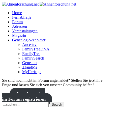
Home
Fernabfrage
Forum
Adressen
Veranstaltungen
Magazin
Genealogie-Anbieter
Ancestry
FamilyTreeDNA
FamilyTree
FamilySearch
Geneanet
23andMe
MyHeritage
Sie sind noch nicht im Forum angemeldet? Stellen Sie jetzt ihre
Frage und lassen Sie sich von unserer Community helfen!
Jetzt kostenlos
im Forum registrieren
Search