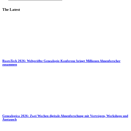
The Latest
RootsTech 2026: Weltgrößte Genealogie-Konferenz bringt Millionen Ahnenforscher
zusammen
Genealogica 2026: Zwei Wochen digitale Ahnenforschung mit Vorträgen, Workshops und
Austausch