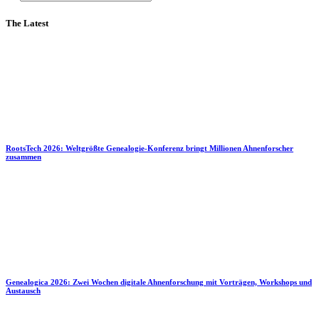
The Latest
RootsTech 2026: Weltgrößte Genealogie-Konferenz bringt Millionen Ahnenforscher
zusammen
Genealogica 2026: Zwei Wochen digitale Ahnenforschung mit Vorträgen, Workshops und
Austausch