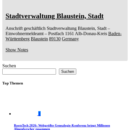
Stadtverwaltung Blaustein, Stadt
Anschrift geschäftlich
Stadtverwaltung Blaustein, Stadt
–
Einwohnermeldeamt –
Postfach 1161
Alb-Donau-Kreis
Baden-
Württemberg
Blaustein
89130
Germany
Show Notes
Suchen
Suchen
Top Themen
1
RootsTech 2026: Weltgrößte Genealogie-Konferenz bringt Millionen
Ahnenforscher zusammen