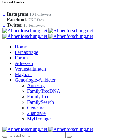
Social Links
Instagram
10
Followers
Facebook
2K
Likes
Twitter
10
Followers
Home
Fernabfrage
Forum
Adressen
Veranstaltungen
Magazin
Genealogie-Anbieter
Ancestry
FamilyTreeDNA
FamilyTree
FamilySearch
Geneanet
23andMe
MyHeritage