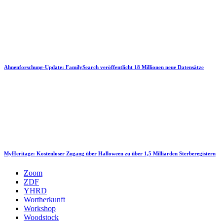
Ahnenforschung-Update: FamilySearch veröffentlicht 18 Millionen neue Datensätze
MyHeritage: Kostenloser Zugang über Halloween zu über 1,5 Milliarden Sterberegistern
Zoom
ZDF
YHRD
Wortherkunft
Workshop
Woodstock