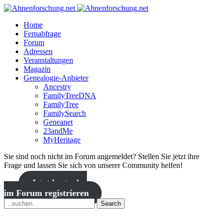
Home
Fernabfrage
Forum
Adressen
Veranstaltungen
Magazin
Genealogie-Anbieter
Ancestry
FamilyTreeDNA
FamilyTree
FamilySearch
Geneanet
23andMe
MyHeritage
Sie sind noch nicht im Forum angemeldet? Stellen Sie jetzt ihre
Frage und lassen Sie sich von unserer Community helfen!
Jetzt kostenlos
im Forum registrieren
Search