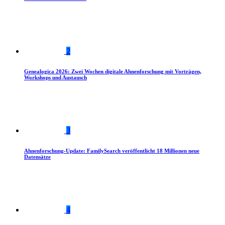
2
Genealogica 2026: Zwei Wochen digitale Ahnenforschung mit Vorträgen,
Workshops und Austausch
3
Ahnenforschung-Update: FamilySearch veröffentlicht 18 Millionen neue
Datensätze
4