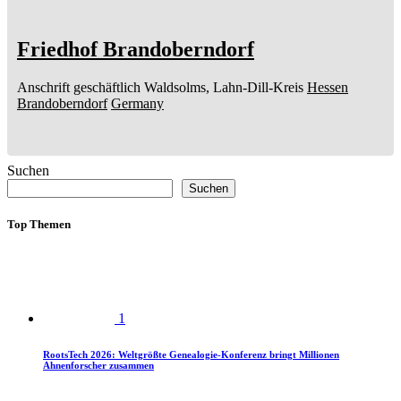
Friedhof Brandoberndorf
Anschrift geschäftlich
Waldsolms, Lahn-Dill-Kreis
Hessen
Brandoberndorf
Germany
Suchen
Suchen
Top Themen
1
RootsTech 2026: Weltgrößte Genealogie-Konferenz bringt Millionen
Ahnenforscher zusammen