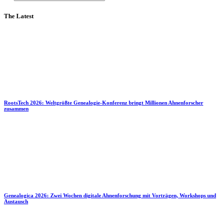
The Latest
RootsTech 2026: Weltgrößte Genealogie-Konferenz bringt Millionen Ahnenforscher
zusammen
Genealogica 2026: Zwei Wochen digitale Ahnenforschung mit Vorträgen, Workshops und
Austausch