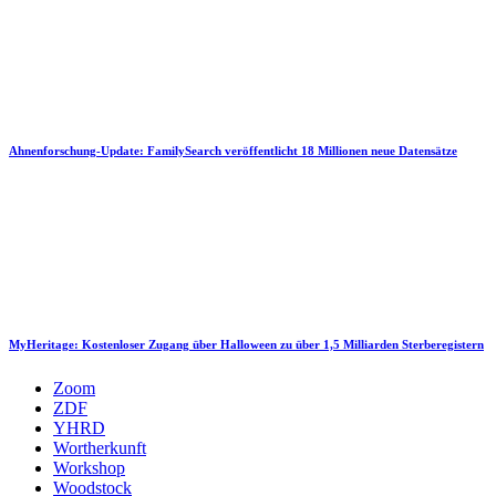
Ahnenforschung-Update: FamilySearch veröffentlicht 18 Millionen neue Datensätze
MyHeritage: Kostenloser Zugang über Halloween zu über 1,5 Milliarden Sterberegistern
Zoom
ZDF
YHRD
Wortherkunft
Workshop
Woodstock