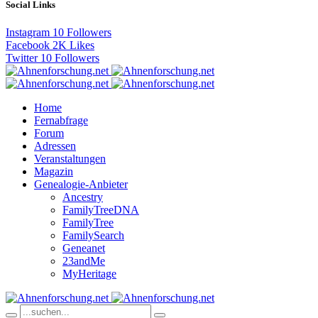
Social Links
Instagram
10
Followers
Facebook
2K
Likes
Twitter
10
Followers
Home
Fernabfrage
Forum
Adressen
Veranstaltungen
Magazin
Genealogie-Anbieter
Ancestry
FamilyTreeDNA
FamilyTree
FamilySearch
Geneanet
23andMe
MyHeritage