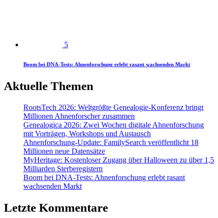
5
Boom bei DNA-Tests: Ahnenforschung erlebt rasant wachsenden Markt
Aktuelle Themen
RootsTech 2026: Weltgrößte Genealogie-Konferenz bringt
Millionen Ahnenforscher zusammen
Genealogica 2026: Zwei Wochen digitale Ahnenforschung
mit Vorträgen, Workshops und Austausch
Ahnenforschung-Update: FamilySearch veröffentlicht 18
Millionen neue Datensätze
MyHeritage: Kostenloser Zugang über Halloween zu über 1,5
Milliarden Sterberegistern
Boom bei DNA-Tests: Ahnenforschung erlebt rasant
wachsenden Markt
Letzte Kommentare