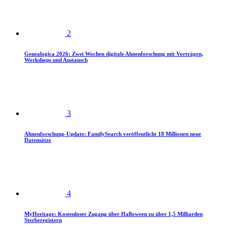
2
Genealogica 2026: Zwei Wochen digitale Ahnenforschung mit Vorträgen,
Workshops und Austausch
3
Ahnenforschung-Update: FamilySearch veröffentlicht 18 Millionen neue
Datensätze
4
MyHeritage: Kostenloser Zugang über Halloween zu über 1,5 Milliarden
Sterberegistern