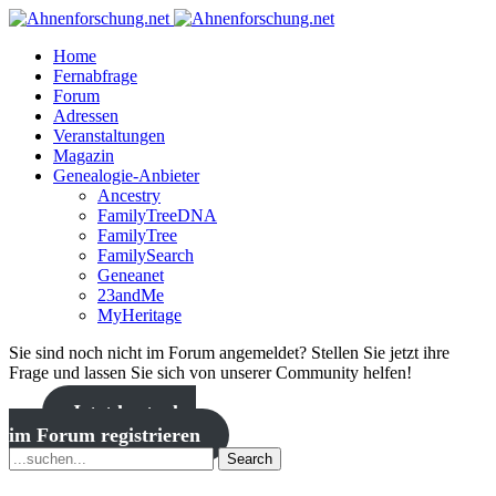
Home
Fernabfrage
Forum
Adressen
Veranstaltungen
Magazin
Genealogie-Anbieter
Ancestry
FamilyTreeDNA
FamilyTree
FamilySearch
Geneanet
23andMe
MyHeritage
Sie sind noch nicht im Forum angemeldet? Stellen Sie jetzt ihre
Frage und lassen Sie sich von unserer Community helfen!
Jetzt kostenlos
im Forum registrieren
Search