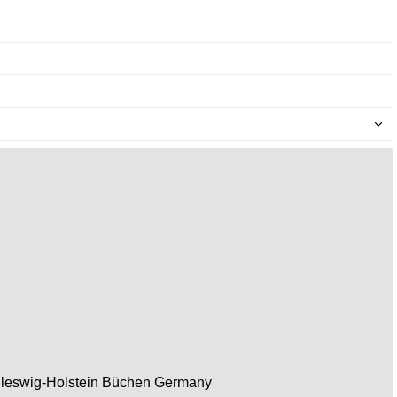
leswig-Holstein
Büchen
Germany