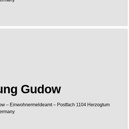
tung Gudow
ow
– Einwohnermeldeamt –
Postfach 1104
Herzogtum
ermany