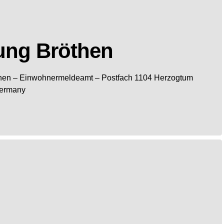
ung Bröthen
hen
– Einwohnermeldeamt –
Postfach 1104
Herzogtum
ermany