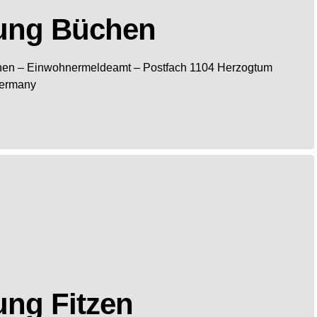
ung Büchen
hen
– Einwohnermeldeamt –
Postfach 1104
Herzogtum
ermany
ng Fitzen