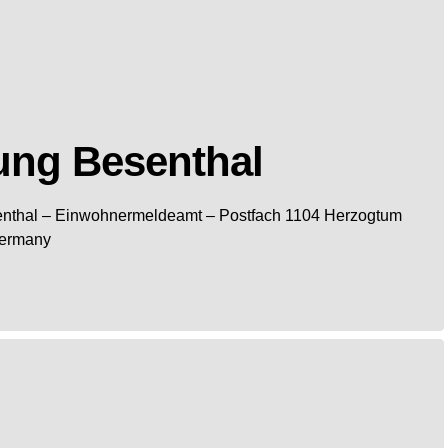
ung Besenthal
nthal
– Einwohnermeldeamt –
Postfach 1104
Herzogtum
ermany