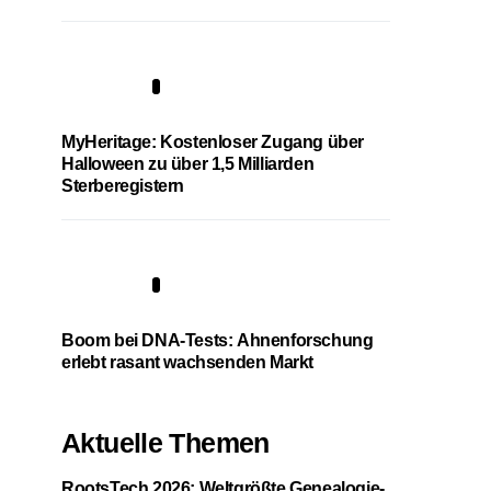
4
MyHeritage: Kostenloser Zugang über
Halloween zu über 1,5 Milliarden
Sterberegistern
5
Boom bei DNA-Tests: Ahnenforschung
erlebt rasant wachsenden Markt
Aktuelle Themen
RootsTech 2026: Weltgrößte Genealogie-