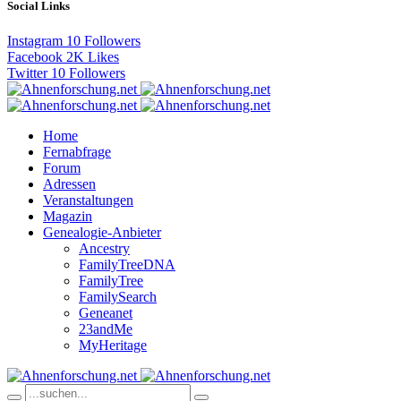
Social Links
Instagram
10
Followers
Facebook
2K
Likes
Twitter
10
Followers
Home
Fernabfrage
Forum
Adressen
Veranstaltungen
Magazin
Genealogie-Anbieter
Ancestry
FamilyTreeDNA
FamilyTree
FamilySearch
Geneanet
23andMe
MyHeritage