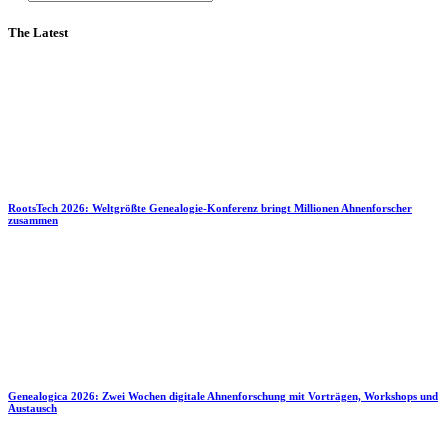
The Latest
RootsTech 2026: Weltgrößte Genealogie-Konferenz bringt Millionen Ahnenforscher
zusammen
Genealogica 2026: Zwei Wochen digitale Ahnenforschung mit Vorträgen, Workshops und
Austausch