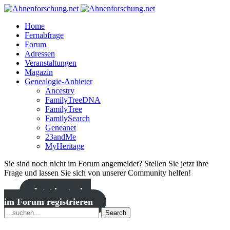
Home
Fernabfrage
Forum
Adressen
Veranstaltungen
Magazin
Genealogie-Anbieter
Ancestry
FamilyTreeDNA
FamilyTree
FamilySearch
Geneanet
23andMe
MyHeritage
Sie sind noch nicht im Forum angemeldet? Stellen Sie jetzt ihre
Frage und lassen Sie sich von unserer Community helfen!
Jetzt kostenlos
im Forum registrieren
Search