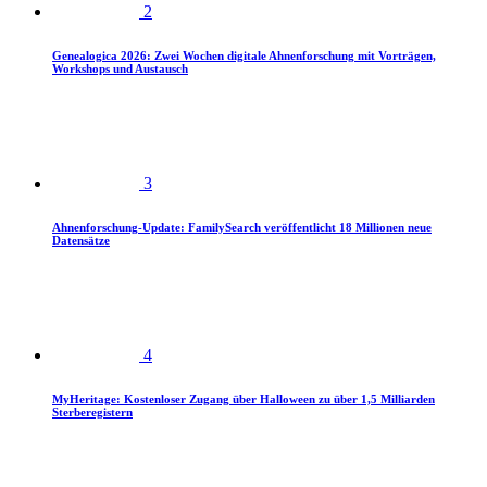
2
Genealogica 2026: Zwei Wochen digitale Ahnenforschung mit Vorträgen,
Workshops und Austausch
3
Ahnenforschung-Update: FamilySearch veröffentlicht 18 Millionen neue
Datensätze
4
MyHeritage: Kostenloser Zugang über Halloween zu über 1,5 Milliarden
Sterberegistern