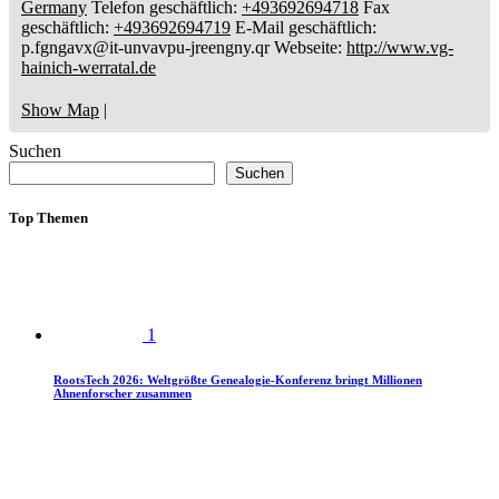
Germany
Telefon geschäftlich
:
+493692694718
Fax
geschäftlich
:
+493692694719
E-Mail geschäftlich
:
p.fgngavx@it-unvavpu-jreengny.qr
Webseite
:
http://www.vg-
hainich-werratal.de
Show Map
|
Suchen
Suchen
Top Themen
1
RootsTech 2026: Weltgrößte Genealogie-Konferenz bringt Millionen
Ahnenforscher zusammen