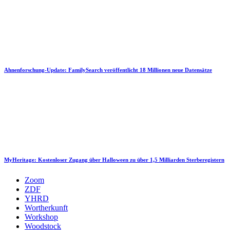
Ahnenforschung-Update: FamilySearch veröffentlicht 18 Millionen neue Datensätze
MyHeritage: Kostenloser Zugang über Halloween zu über 1,5 Milliarden Sterberegistern
Zoom
ZDF
YHRD
Wortherkunft
Workshop
Woodstock