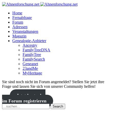
Home
Fernabfrage
Forum
Adressen
Veranstaltungen
Magazin
Genealogie-Anbieter
Ancestry
FamilyTreeDNA
FamilyTree
FamilySearch
Geneanet
23andMe
MyHeritage
Sie sind noch nicht im Forum angemeldet? Stellen Sie jetzt ihre
Frage und lassen Sie sich von unserer Community helfen!
Jetzt kostenlos
im Forum registrieren
Search