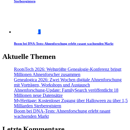
Sterberegistern
5
Boom bei DNA-Tests: Ahnenforschung erlebt rasant wachsenden Markt
Aktuelle Themen
RootsTech 2026: Weltgrößte Genealogie-Konferenz bringt
Millionen Ahnenforscher zusammen
Genealogica 2026: Zwei Wochen digitale Ahnenforschung
mit Vorträgen, Workshops und Austausch
Ahnenforschung-Update: FamilySearch veröffentlicht 18
Millionen neue Datensätze
MyHeritage: Kostenloser Zugang über Halloween zu über 1,5
Milliarden Sterberegistern
Boom bei DNA-Tests: Ahnenforschung erlebt rasant
wachsenden Markt
Letzte Kommentare