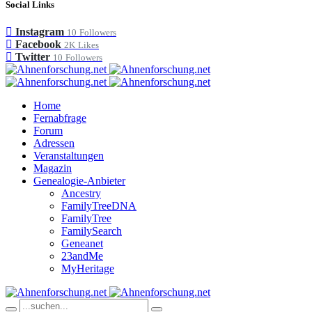
Social Links
Instagram
10
Followers
Facebook
2K
Likes
Twitter
10
Followers
Home
Fernabfrage
Forum
Adressen
Veranstaltungen
Magazin
Genealogie-Anbieter
Ancestry
FamilyTreeDNA
FamilyTree
FamilySearch
Geneanet
23andMe
MyHeritage