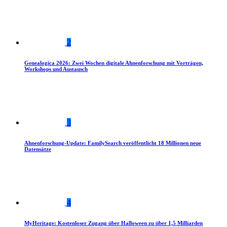
2
Genealogica 2026: Zwei Wochen digitale Ahnenforschung mit Vorträgen,
Workshops und Austausch
3
Ahnenforschung-Update: FamilySearch veröffentlicht 18 Millionen neue
Datensätze
4
MyHeritage: Kostenloser Zugang über Halloween zu über 1,5 Milliarden