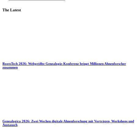
The Latest
RootsTech 2026: Weltgrößte Genealogie-Konferenz bringt Millionen Ahnenforscher
zusammen
Genealogica 2026: Zwei Wochen digitale Ahnenforschung mit Vorträgen, Workshops und
Austausch