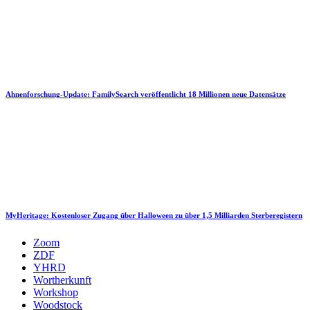
Ahnenforschung-Update: FamilySearch veröffentlicht 18 Millionen neue Datensätze
MyHeritage: Kostenloser Zugang über Halloween zu über 1,5 Milliarden Sterberegistern
Zoom
ZDF
YHRD
Wortherkunft
Workshop
Woodstock