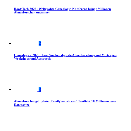
RootsTech 2026: Weltgrößte Genealogie-Konferenz bringt Millionen
Ahnenforscher zusammen
2
Genealogica 2026: Zwei Wochen digitale Ahnenforschung mit Vorträgen,
Workshops und Austausch
3
Ahnenforschung-Update: FamilySearch veröffentlicht 18 Millionen neue
Datensätze