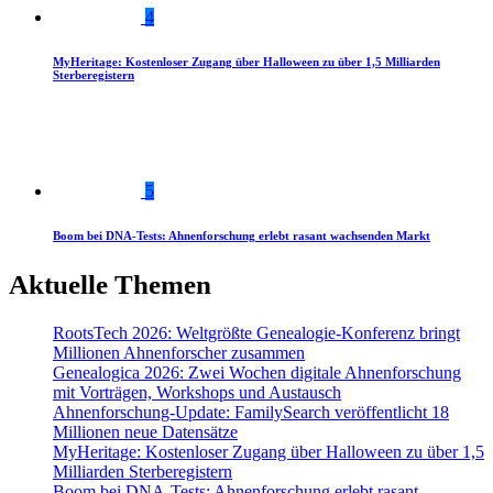
4
MyHeritage: Kostenloser Zugang über Halloween zu über 1,5 Milliarden
Sterberegistern
5
Boom bei DNA-Tests: Ahnenforschung erlebt rasant wachsenden Markt
Aktuelle Themen
RootsTech 2026: Weltgrößte Genealogie-Konferenz bringt
Millionen Ahnenforscher zusammen
Genealogica 2026: Zwei Wochen digitale Ahnenforschung
mit Vorträgen, Workshops und Austausch
Ahnenforschung-Update: FamilySearch veröffentlicht 18
Millionen neue Datensätze
MyHeritage: Kostenloser Zugang über Halloween zu über 1,5
Milliarden Sterberegistern
Boom bei DNA-Tests: Ahnenforschung erlebt rasant