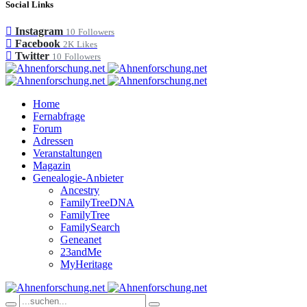
Social Links
Instagram
10
Followers
Facebook
2K
Likes
Twitter
10
Followers
Home
Fernabfrage
Forum
Adressen
Veranstaltungen
Magazin
Genealogie-Anbieter
Ancestry
FamilyTreeDNA
FamilyTree
FamilySearch
Geneanet
23andMe
MyHeritage