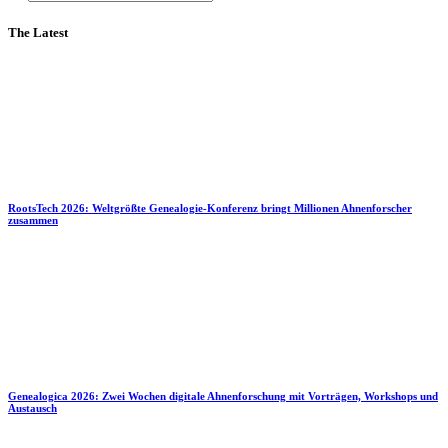
The Latest
RootsTech 2026: Weltgrößte Genealogie-Konferenz bringt Millionen Ahnenforscher
zusammen
Genealogica 2026: Zwei Wochen digitale Ahnenforschung mit Vorträgen, Workshops und
Austausch