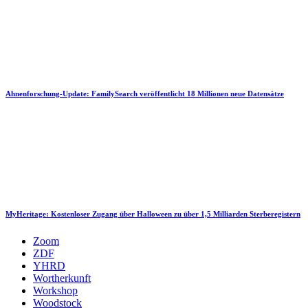
Ahnenforschung-Update: FamilySearch veröffentlicht 18 Millionen neue Datensätze
MyHeritage: Kostenloser Zugang über Halloween zu über 1,5 Milliarden Sterberegistern
Zoom
ZDF
YHRD
Wortherkunft
Workshop
Woodstock