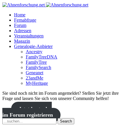
Home
Fernabfrage
Forum
Adressen
Veranstaltungen
Magazin
Genealogie-Anbieter
Ancestry
FamilyTreeDNA
FamilyTree
FamilySearch
Geneanet
23andMe
MyHeritage
Sie sind noch nicht im Forum angemeldet? Stellen Sie jetzt ihre
Frage und lassen Sie sich von unserer Community helfen!
Jetzt kostenlos
im Forum registrieren
Search