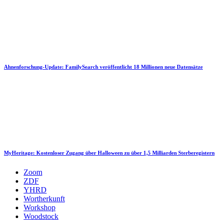
Ahnenforschung-Update: FamilySearch veröffentlicht 18 Millionen neue Datensätze
MyHeritage: Kostenloser Zugang über Halloween zu über 1,5 Milliarden Sterberegistern
Zoom
ZDF
YHRD
Wortherkunft
Workshop
Woodstock