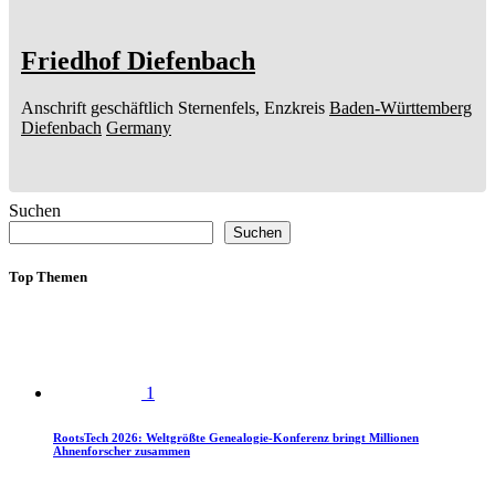
Friedhof Diefenbach
Anschrift geschäftlich
Sternenfels, Enzkreis
Baden-Württemberg
Diefenbach
Germany
Suchen
Suchen
Top Themen
1
RootsTech 2026: Weltgrößte Genealogie-Konferenz bringt Millionen
Ahnenforscher zusammen