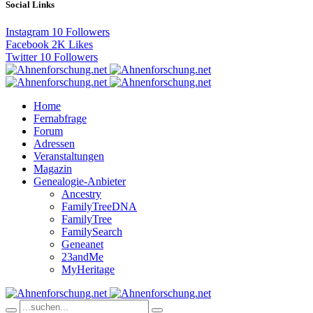
Social Links
Instagram
10
Followers
Facebook
2K
Likes
Twitter
10
Followers
Home
Fernabfrage
Forum
Adressen
Veranstaltungen
Magazin
Genealogie-Anbieter
Ancestry
FamilyTreeDNA
FamilyTree
FamilySearch
Geneanet
23andMe
MyHeritage