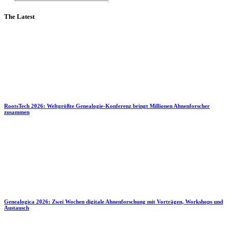
The Latest
RootsTech 2026: Weltgrößte Genealogie-Konferenz bringt Millionen Ahnenforscher
zusammen
Genealogica 2026: Zwei Wochen digitale Ahnenforschung mit Vorträgen, Workshops und
Austausch