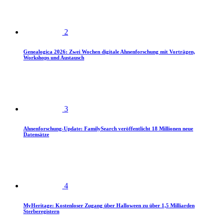
2
Genealogica 2026: Zwei Wochen digitale Ahnenforschung mit Vorträgen,
Workshops und Austausch
3
Ahnenforschung-Update: FamilySearch veröffentlicht 18 Millionen neue
Datensätze
4
MyHeritage: Kostenloser Zugang über Halloween zu über 1,5 Milliarden
Sterberegistern