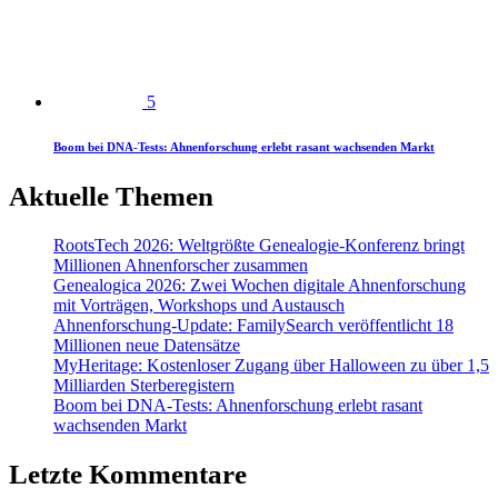
5
Boom bei DNA-Tests: Ahnenforschung erlebt rasant wachsenden Markt
Aktuelle Themen
RootsTech 2026: Weltgrößte Genealogie-Konferenz bringt
Millionen Ahnenforscher zusammen
Genealogica 2026: Zwei Wochen digitale Ahnenforschung
mit Vorträgen, Workshops und Austausch
Ahnenforschung-Update: FamilySearch veröffentlicht 18
Millionen neue Datensätze
MyHeritage: Kostenloser Zugang über Halloween zu über 1,5
Milliarden Sterberegistern
Boom bei DNA-Tests: Ahnenforschung erlebt rasant
wachsenden Markt
Letzte Kommentare