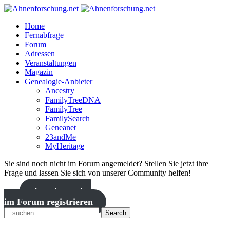
Home
Fernabfrage
Forum
Adressen
Veranstaltungen
Magazin
Genealogie-Anbieter
Ancestry
FamilyTreeDNA
FamilyTree
FamilySearch
Geneanet
23andMe
MyHeritage
Sie sind noch nicht im Forum angemeldet? Stellen Sie jetzt ihre
Frage und lassen Sie sich von unserer Community helfen!
Jetzt kostenlos
im Forum registrieren
Search