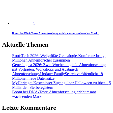
5
Boom bei DNA-Tests: Ahnenforschung erlebt rasant wachsenden Markt
Aktuelle Themen
RootsTech 2026: Weltgrößte Genealogie-Konferenz bringt
Millionen Ahnenforscher zusammen
Genealogica 2026: Zwei Wochen digitale Ahnenforschung
mit Vorträgen, Workshops und Austausch
Ahnenforschung-Update: FamilySearch veröffentlicht 18
Millionen neue Datensätze
MyHeritage: Kostenloser Zugang über Halloween zu über 1,5
Milliarden Sterberegistern
Boom bei DNA-Tests: Ahnenforschung erlebt rasant
wachsenden Markt
Letzte Kommentare