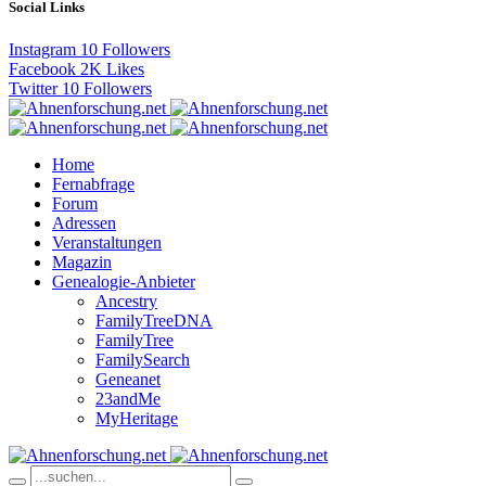
Social Links
Instagram
10
Followers
Facebook
2K
Likes
Twitter
10
Followers
Home
Fernabfrage
Forum
Adressen
Veranstaltungen
Magazin
Genealogie-Anbieter
Ancestry
FamilyTreeDNA
FamilyTree
FamilySearch
Geneanet
23andMe
MyHeritage