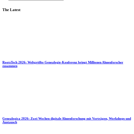
The Latest
RootsTech 2026: Weltgrößte Genealogie-Konferenz bringt Millionen Ahnenforscher
zusammen
Genealogica 2026: Zwei Wochen digitale Ahnenforschung mit Vorträgen, Workshops und
Austausch