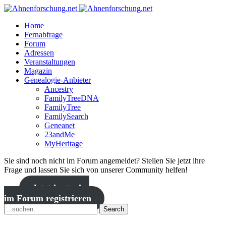
Home
Fernabfrage
Forum
Adressen
Veranstaltungen
Magazin
Genealogie-Anbieter
Ancestry
FamilyTreeDNA
FamilyTree
FamilySearch
Geneanet
23andMe
MyHeritage
Sie sind noch nicht im Forum angemeldet? Stellen Sie jetzt ihre
Frage und lassen Sie sich von unserer Community helfen!
Jetzt kostenlos
im Forum registrieren
Search