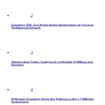
2
Genealogica 2026: Zwei Wochen digitale Ahnenforschung mit Vorträgen,
Workshops und Austausch
3
Ahnenforschung-Update: FamilySearch veröffentlicht 18 Millionen neue
Datensätze
4
MyHeritage: Kostenloser Zugang über Halloween zu über 1,5 Milliarden
Sterberegistern