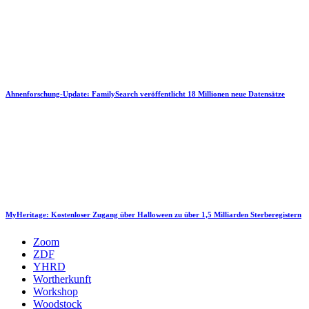
Ahnenforschung-Update: FamilySearch veröffentlicht 18 Millionen neue Datensätze
MyHeritage: Kostenloser Zugang über Halloween zu über 1,5 Milliarden Sterberegistern
Zoom
ZDF
YHRD
Wortherkunft
Workshop
Woodstock