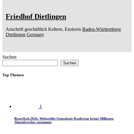
Friedhof Dietlingen
Anschrift geschäftlich
Keltern, Enzkreis
Baden-Württemberg
Dietlingen
Germany
Suchen
Suchen
Top Themen
1
RootsTech 2026: Weltgrößte Genealogie-Konferenz bringt Millionen
Ahnenforscher zusammen