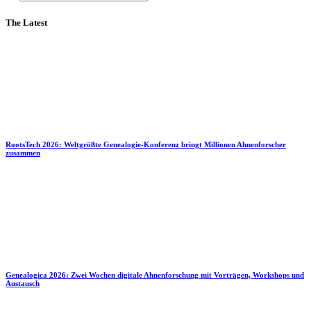
The Latest
RootsTech 2026: Weltgrößte Genealogie-Konferenz bringt Millionen Ahnenforscher
zusammen
Genealogica 2026: Zwei Wochen digitale Ahnenforschung mit Vorträgen, Workshops und
Austausch