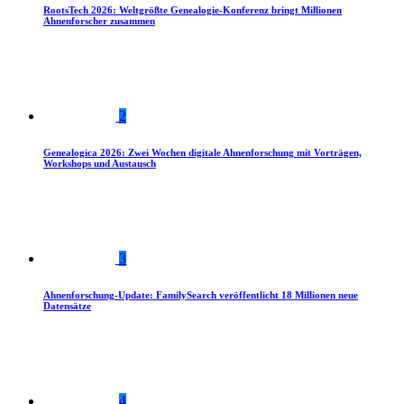
RootsTech 2026: Weltgrößte Genealogie-Konferenz bringt Millionen
Ahnenforscher zusammen
2
Genealogica 2026: Zwei Wochen digitale Ahnenforschung mit Vorträgen,
Workshops und Austausch
3
Ahnenforschung-Update: FamilySearch veröffentlicht 18 Millionen neue
Datensätze
4