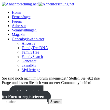
Home
Fernabfrage
Forum
Adressen
Veranstaltungen
Magazin
Genealogie-Anbieter
Ancestry
FamilyTreeDNA
FamilyTree
FamilySearch
Geneanet
23andMe
MyHeritage
Sie sind noch nicht im Forum angemeldet? Stellen Sie jetzt ihre
Frage und lassen Sie sich von unserer Community helfen!
Jetzt kostenlos
im Forum registrieren
Search