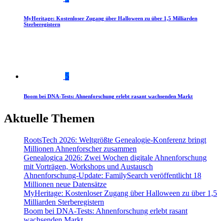
MyHeritage: Kostenloser Zugang über Halloween zu über 1,5 Milliarden
Sterberegistern
5
Boom bei DNA-Tests: Ahnenforschung erlebt rasant wachsenden Markt
Aktuelle Themen
RootsTech 2026: Weltgrößte Genealogie-Konferenz bringt
Millionen Ahnenforscher zusammen
Genealogica 2026: Zwei Wochen digitale Ahnenforschung
mit Vorträgen, Workshops und Austausch
Ahnenforschung-Update: FamilySearch veröffentlicht 18
Millionen neue Datensätze
MyHeritage: Kostenloser Zugang über Halloween zu über 1,5
Milliarden Sterberegistern
Boom bei DNA-Tests: Ahnenforschung erlebt rasant
wachsenden Markt