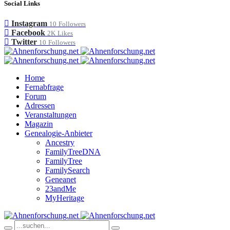
Social Links
Instagram
10
Followers
Facebook
2K
Likes
Twitter
10
Followers
Home
Fernabfrage
Forum
Adressen
Veranstaltungen
Magazin
Genealogie-Anbieter
Ancestry
FamilyTreeDNA
FamilyTree
FamilySearch
Geneanet
23andMe
MyHeritage