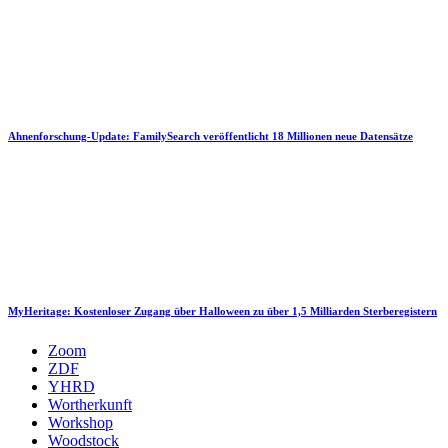
Ahnenforschung-Update: FamilySearch veröffentlicht 18 Millionen neue Datensätze
MyHeritage: Kostenloser Zugang über Halloween zu über 1,5 Milliarden Sterberegistern
Zoom
ZDF
YHRD
Wortherkunft
Workshop
Woodstock