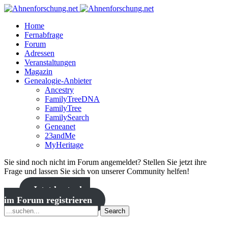
Home
Fernabfrage
Forum
Adressen
Veranstaltungen
Magazin
Genealogie-Anbieter
Ancestry
FamilyTreeDNA
FamilyTree
FamilySearch
Geneanet
23andMe
MyHeritage
Sie sind noch nicht im Forum angemeldet? Stellen Sie jetzt ihre
Frage und lassen Sie sich von unserer Community helfen!
Jetzt kostenlos
im Forum registrieren
Search