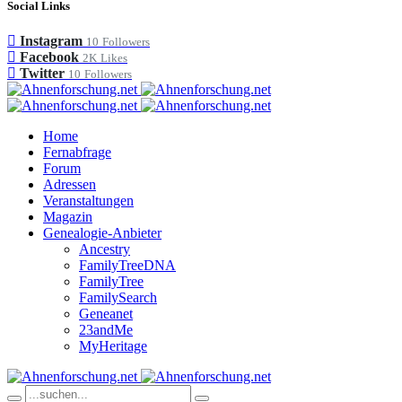
Social Links
Instagram
10
Followers
Facebook
2K
Likes
Twitter
10
Followers
Home
Fernabfrage
Forum
Adressen
Veranstaltungen
Magazin
Genealogie-Anbieter
Ancestry
FamilyTreeDNA
FamilyTree
FamilySearch
Geneanet
23andMe
MyHeritage