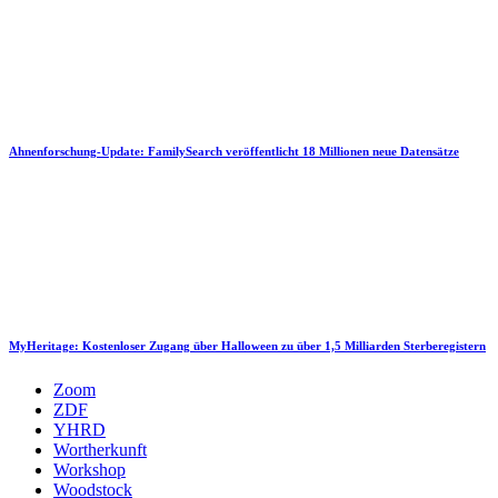
Ahnenforschung-Update: FamilySearch veröffentlicht 18 Millionen neue Datensätze
MyHeritage: Kostenloser Zugang über Halloween zu über 1,5 Milliarden Sterberegistern
Zoom
ZDF
YHRD
Wortherkunft
Workshop
Woodstock