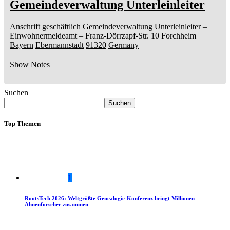
Gemeindeverwaltung Unterleinleiter
Anschrift geschäftlich
Gemeindeverwaltung Unterleinleiter
–
Einwohnermeldeamt –
Franz-Dörrzapf-Str. 10
Forchheim
Bayern
Ebermannstadt
91320
Germany
Show Notes
Suchen
Suchen
Top Themen
1
RootsTech 2026: Weltgrößte Genealogie-Konferenz bringt Millionen
Ahnenforscher zusammen