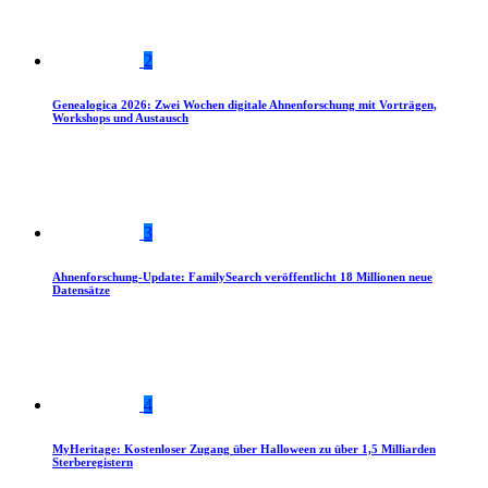
2
Genealogica 2026: Zwei Wochen digitale Ahnenforschung mit Vorträgen,
Workshops und Austausch
3
Ahnenforschung-Update: FamilySearch veröffentlicht 18 Millionen neue
Datensätze
4
MyHeritage: Kostenloser Zugang über Halloween zu über 1,5 Milliarden
Sterberegistern