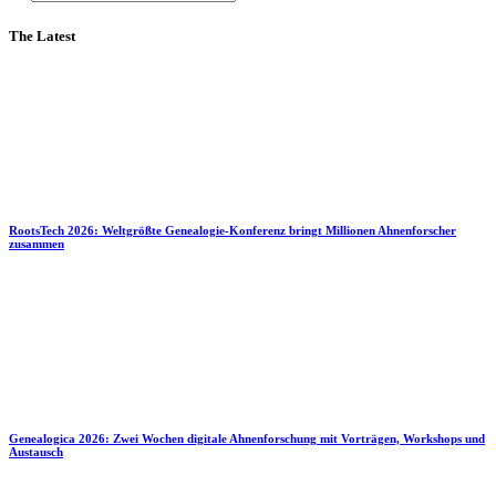
The Latest
RootsTech 2026: Weltgrößte Genealogie-Konferenz bringt Millionen Ahnenforscher
zusammen
Genealogica 2026: Zwei Wochen digitale Ahnenforschung mit Vorträgen, Workshops und
Austausch