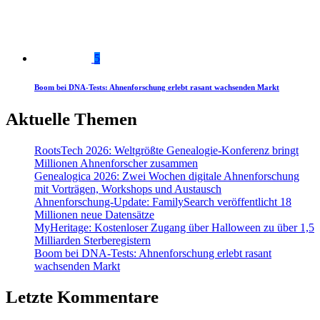
5
Boom bei DNA-Tests: Ahnenforschung erlebt rasant wachsenden Markt
Aktuelle Themen
RootsTech 2026: Weltgrößte Genealogie-Konferenz bringt
Millionen Ahnenforscher zusammen
Genealogica 2026: Zwei Wochen digitale Ahnenforschung
mit Vorträgen, Workshops und Austausch
Ahnenforschung-Update: FamilySearch veröffentlicht 18
Millionen neue Datensätze
MyHeritage: Kostenloser Zugang über Halloween zu über 1,5
Milliarden Sterberegistern
Boom bei DNA-Tests: Ahnenforschung erlebt rasant
wachsenden Markt
Letzte Kommentare