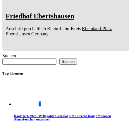
Friedhof Ebertshausen
Anschrift geschäftlich
Rhein-Lahn-Kreis
Rheinland-Pfalz
Ebertshausen
Germany
Suchen
Suchen
Top Themen
1
RootsTech 2026: Weltgrößte Genealogie-Konferenz bringt Millionen
Ahnenforscher zusammen