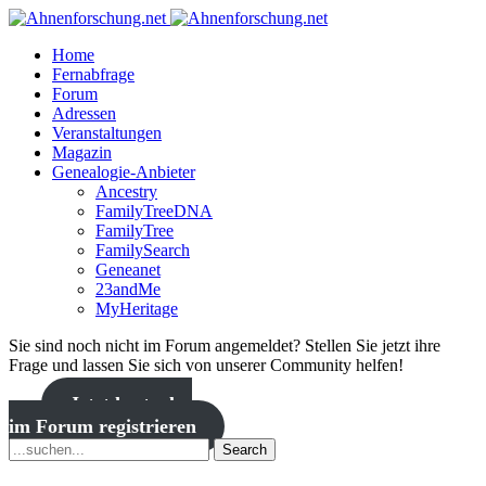
Home
Fernabfrage
Forum
Adressen
Veranstaltungen
Magazin
Genealogie-Anbieter
Ancestry
FamilyTreeDNA
FamilyTree
FamilySearch
Geneanet
23andMe
MyHeritage
Sie sind noch nicht im Forum angemeldet? Stellen Sie jetzt ihre
Frage und lassen Sie sich von unserer Community helfen!
Jetzt kostenlos
im Forum registrieren
Search