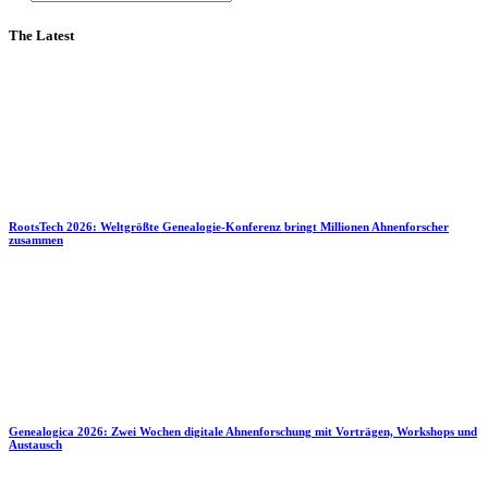
The Latest
RootsTech 2026: Weltgrößte Genealogie-Konferenz bringt Millionen Ahnenforscher
zusammen
Genealogica 2026: Zwei Wochen digitale Ahnenforschung mit Vorträgen, Workshops und
Austausch