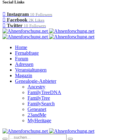
Social Links
Instagram
10
Followers
Facebook
2K
Likes
Twitter
10
Followers
Home
Fernabfrage
Forum
Adressen
Veranstaltungen
Magazin
Genealogie-Anbieter
Ancestry
FamilyTreeDNA
FamilyTree
FamilySearch
Geneanet
23andMe
MyHeritage