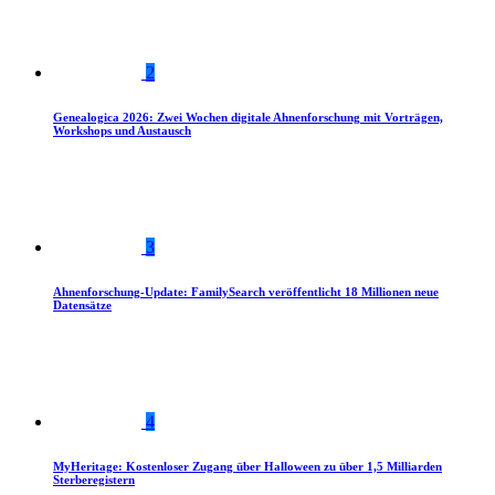
2
Genealogica 2026: Zwei Wochen digitale Ahnenforschung mit Vorträgen,
Workshops und Austausch
3
Ahnenforschung-Update: FamilySearch veröffentlicht 18 Millionen neue
Datensätze
4
MyHeritage: Kostenloser Zugang über Halloween zu über 1,5 Milliarden
Sterberegistern