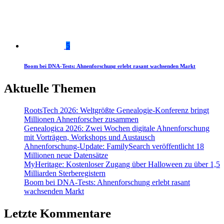
5
Boom bei DNA-Tests: Ahnenforschung erlebt rasant wachsenden Markt
Aktuelle Themen
RootsTech 2026: Weltgrößte Genealogie-Konferenz bringt
Millionen Ahnenforscher zusammen
Genealogica 2026: Zwei Wochen digitale Ahnenforschung
mit Vorträgen, Workshops und Austausch
Ahnenforschung-Update: FamilySearch veröffentlicht 18
Millionen neue Datensätze
MyHeritage: Kostenloser Zugang über Halloween zu über 1,5
Milliarden Sterberegistern
Boom bei DNA-Tests: Ahnenforschung erlebt rasant
wachsenden Markt
Letzte Kommentare