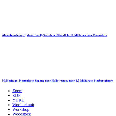
Ahnenforschung-Update: FamilySearch veröffentlicht 18 Millionen neue Datensätze
MyHeritage: Kostenloser Zugang über Halloween zu über 1,5 Milliarden Sterberegistern
Zoom
ZDF
YHRD
Wortherkunft
Workshop
Woodstock