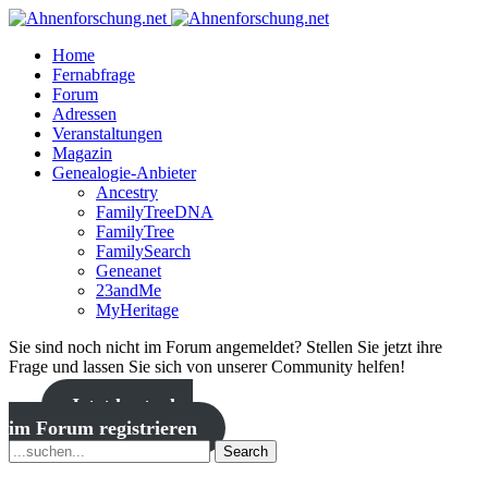
Home
Fernabfrage
Forum
Adressen
Veranstaltungen
Magazin
Genealogie-Anbieter
Ancestry
FamilyTreeDNA
FamilyTree
FamilySearch
Geneanet
23andMe
MyHeritage
Sie sind noch nicht im Forum angemeldet? Stellen Sie jetzt ihre
Frage und lassen Sie sich von unserer Community helfen!
Jetzt kostenlos
im Forum registrieren
Search