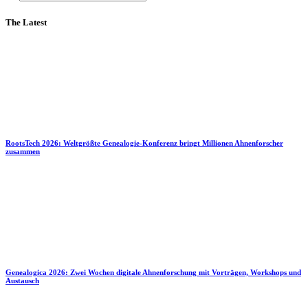
The Latest
RootsTech 2026: Weltgrößte Genealogie-Konferenz bringt Millionen Ahnenforscher
zusammen
Genealogica 2026: Zwei Wochen digitale Ahnenforschung mit Vorträgen, Workshops und
Austausch