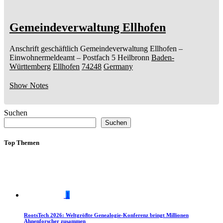
Gemeindeverwaltung Ellhofen
Anschrift geschäftlich
Gemeindeverwaltung Ellhofen
–
Einwohnermeldeamt –
Postfach 5
Heilbronn
Baden-
Württemberg
Ellhofen
74248
Germany
Show Notes
Suchen
Suchen
Top Themen
1
RootsTech 2026: Weltgrößte Genealogie-Konferenz bringt Millionen
Ahnenforscher zusammen