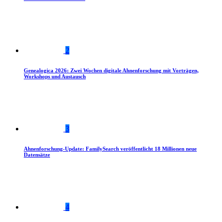
2
Genealogica 2026: Zwei Wochen digitale Ahnenforschung mit Vorträgen,
Workshops und Austausch
3
Ahnenforschung-Update: FamilySearch veröffentlicht 18 Millionen neue
Datensätze
4