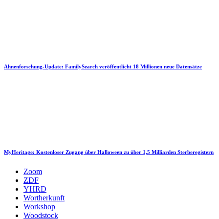
Ahnenforschung-Update: FamilySearch veröffentlicht 18 Millionen neue Datensätze
MyHeritage: Kostenloser Zugang über Halloween zu über 1,5 Milliarden Sterberegistern
Zoom
ZDF
YHRD
Wortherkunft
Workshop
Woodstock