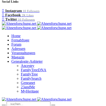
Social Links
Instagram
10
Followers
Facebook
2K
Likes
Twitter
10
Followers
Home
Fernabfrage
Forum
Adressen
Veranstaltungen
Magazin
Genealogie-Anbieter
Ancestry
FamilyTreeDNA
FamilyTree
FamilySearch
Geneanet
23andMe
MyHeritage