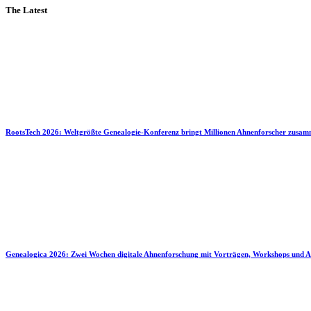
The Latest
RootsTech 2026: Weltgrößte Genealogie-Konferenz bringt Millionen Ahnenforscher zusa
Genealogica 2026: Zwei Wochen digitale Ahnenforschung mit Vorträgen, Workshops und A