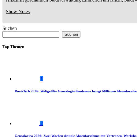
Show Notes
Suchen
Suchen
Top Themen
1
RootsTech 2026: Weltgrößte Genealogie-Konferenz bringt Millionen Ahnenforsch
2
Genealogica 2026: Zwei Wochen digitale Ahnenforschung mit Vorträgen, Worksho