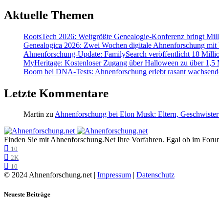
Aktuelle Themen
RootsTech 2026: Weltgrößte Genealogie-Konferenz bringt Mi
Genealogica 2026: Zwei Wochen digitale Ahnenforschung mit
Ahnenforschung-Update: FamilySearch veröffentlicht 18 Milli
MyHeritage: Kostenloser Zugang über Halloween zu über 1,5 Mi
Boom bei DNA-Tests: Ahnenforschung erlebt rasant wachsend
Letzte Kommentare
Martin
zu
Ahnenforschung bei Elon Musk: Eltern, Geschwister
Finden Sie mit Ahnenforschung.Net Ihre Vorfahren. Egal ob im Forum,
10
2K
10
© 2024 Ahnenforschung.net |
Impressum
|
Datenschutz
Neueste Beiträge