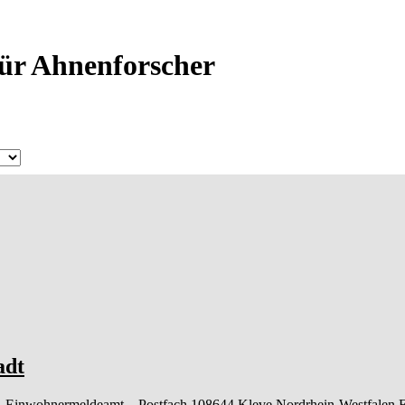
für Ahnenforscher
adt
– Einwohnermeldeamt –
Postfach 108644
Kleve
Nordrhein-Westfalen