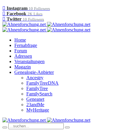
Instagram
10
Followers
Facebook
2K
Likes
Twitter
10
Followers
Home
Fernabfrage
Forum
Adressen
Veranstaltungen
Magazin
Genealogie-Anbieter
Ancestry
FamilyTreeDNA
FamilyTree
FamilySearch
Geneanet
23andMe
MyHeritage