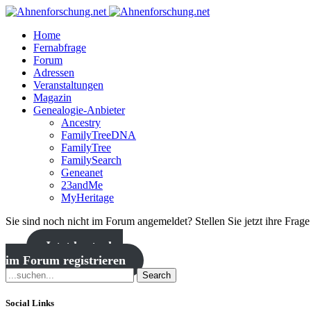
Home
Fernabfrage
Forum
Adressen
Veranstaltungen
Magazin
Genealogie-Anbieter
Ancestry
FamilyTreeDNA
FamilyTree
FamilySearch
Geneanet
23andMe
MyHeritage
Sie sind noch nicht im Forum angemeldet? Stellen Sie jetzt ihre Frag
Jetzt kostenlos
im Forum registrieren
Search
Social Links