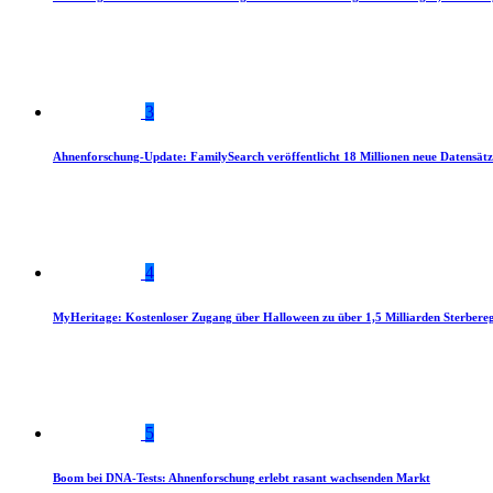
3
Ahnenforschung-Update: FamilySearch veröffentlicht 18 Millionen neue Datensätz
4
MyHeritage: Kostenloser Zugang über Halloween zu über 1,5 Milliarden Sterbereg
5
Boom bei DNA-Tests: Ahnenforschung erlebt rasant wachsenden Markt