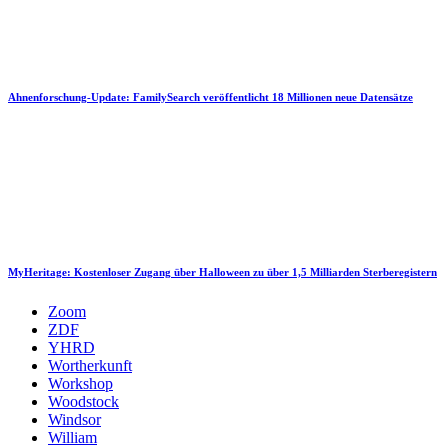
Ahnenforschung-Update: FamilySearch veröffentlicht 18 Millionen neue Datensätze
MyHeritage: Kostenloser Zugang über Halloween zu über 1,5 Milliarden Sterberegistern
Zoom
ZDF
YHRD
Wortherkunft
Workshop
Woodstock
Windsor
William