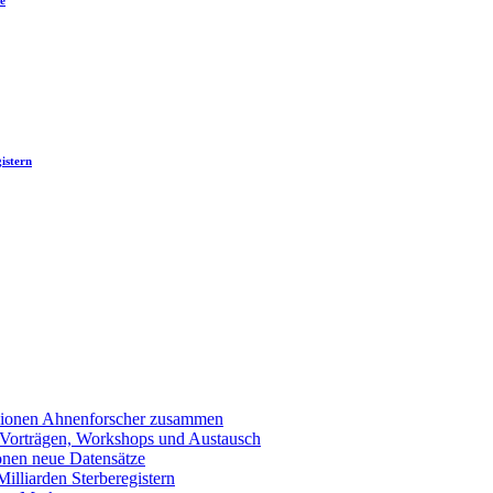
e
istern
llionen Ahnenforscher zusammen
 Vorträgen, Workshops und Austausch
onen neue Datensätze
lliarden Sterberegistern