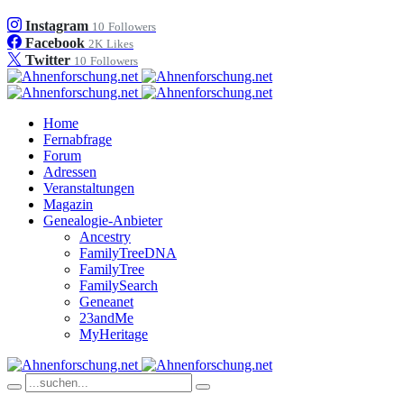
Instagram
10
Followers
Facebook
2K
Likes
Twitter
10
Followers
Home
Fernabfrage
Forum
Adressen
Veranstaltungen
Magazin
Genealogie-Anbieter
Ancestry
FamilyTreeDNA
FamilyTree
FamilySearch
Geneanet
23andMe
MyHeritage