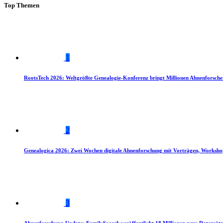
Top Themen
1
RootsTech 2026: Weltgrößte Genealogie-Konferenz bringt Millionen Ahnenforsch
2
Genealogica 2026: Zwei Wochen digitale Ahnenforschung mit Vorträgen, Worksho
3