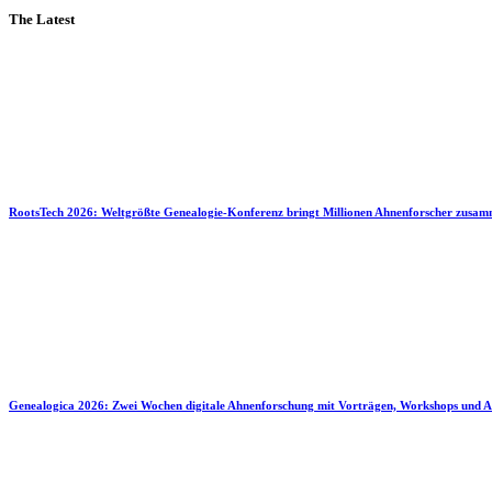
The Latest
RootsTech 2026: Weltgrößte Genealogie-Konferenz bringt Millionen Ahnenforscher zusa
Genealogica 2026: Zwei Wochen digitale Ahnenforschung mit Vorträgen, Workshops und A