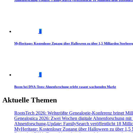
Ahnenforschung-Update: FamilySearch veröffentlicht 18 Millionen neue Datensätz
4
MyHeritage: Kostenloser Zugang über Halloween zu über 1,5 Milliarden Sterbereg
5
Boom bei DNA-Tests: Ahnenforschung erlebt rasant wachsenden Markt
Aktuelle Themen
RootsTech 2026: Weltgrößte Genealogie-Konferenz bringt Mi
Genealogica 2026: Zwei Wochen digitale Ahnenforschung mit
Ahnenforschung-Update: FamilySearch veröffentlicht 18 Milli
MyHeritage: Kostenloser Zugang über Halloween zu über 1,5 Mi