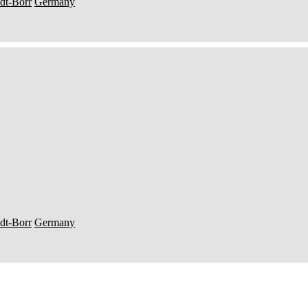
adt-Borr
Germany
adt-Borr
Germany