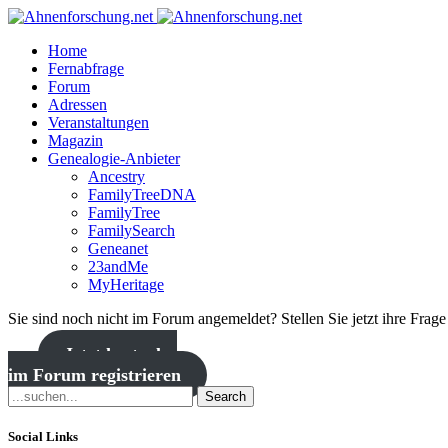
Home
Fernabfrage
Forum
Adressen
Veranstaltungen
Magazin
Genealogie-Anbieter
Ancestry
FamilyTreeDNA
FamilyTree
FamilySearch
Geneanet
23andMe
MyHeritage
Sie sind noch nicht im Forum angemeldet? Stellen Sie jetzt ihre Frag
Jetzt kostenlos
im Forum registrieren
Search
Social Links