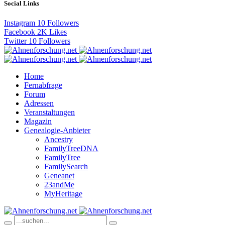
Social Links
Instagram
10
Followers
Facebook
2K
Likes
Twitter
10
Followers
Home
Fernabfrage
Forum
Adressen
Veranstaltungen
Magazin
Genealogie-Anbieter
Ancestry
FamilyTreeDNA
FamilyTree
FamilySearch
Geneanet
23andMe
MyHeritage