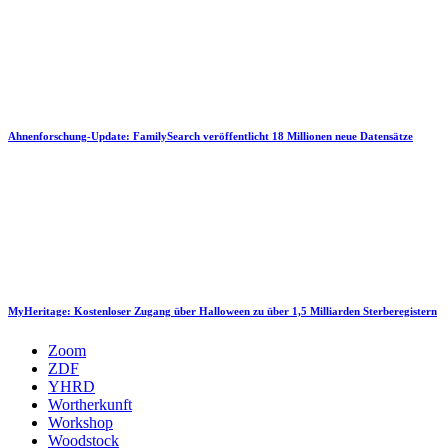
Ahnenforschung-Update: FamilySearch veröffentlicht 18 Millionen neue Datensätze
MyHeritage: Kostenloser Zugang über Halloween zu über 1,5 Milliarden Sterberegistern
Zoom
ZDF
YHRD
Wortherkunft
Workshop
Woodstock