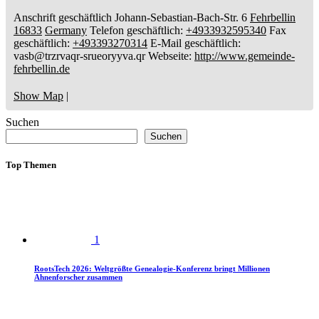
Anschrift geschäftlich
Johann-Sebastian-Bach-Str. 6
Fehrbellin
16833
Germany
Telefon geschäftlich
:
+4933932595340
Fax
geschäftlich
:
+493393270314
E-Mail geschäftlich
:
vasb@trzrvaqr-srueoryyva.qr
Webseite
:
http://www.gemeinde-
fehrbellin.de
Show Map
|
Suchen
Suchen
Top Themen
1
RootsTech 2026: Weltgrößte Genealogie-Konferenz bringt Millionen
Ahnenforscher zusammen