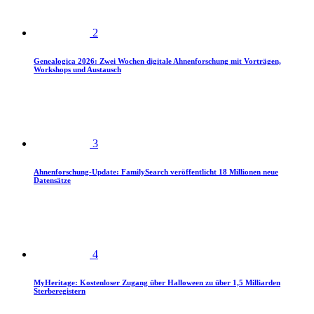
2
Genealogica 2026: Zwei Wochen digitale Ahnenforschung mit Vorträgen,
Workshops und Austausch
3
Ahnenforschung-Update: FamilySearch veröffentlicht 18 Millionen neue
Datensätze
4
MyHeritage: Kostenloser Zugang über Halloween zu über 1,5 Milliarden
Sterberegistern