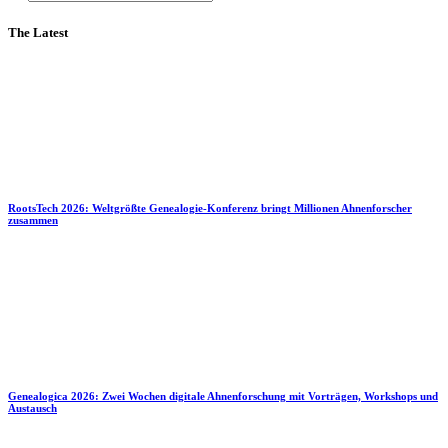
The Latest
RootsTech 2026: Weltgrößte Genealogie-Konferenz bringt Millionen Ahnenforscher
zusammen
Genealogica 2026: Zwei Wochen digitale Ahnenforschung mit Vorträgen, Workshops und
Austausch