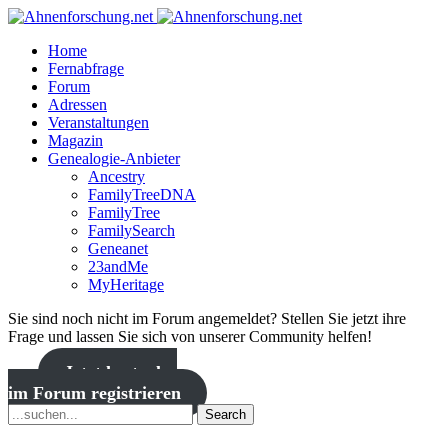
Home
Fernabfrage
Forum
Adressen
Veranstaltungen
Magazin
Genealogie-Anbieter
Ancestry
FamilyTreeDNA
FamilyTree
FamilySearch
Geneanet
23andMe
MyHeritage
Sie sind noch nicht im Forum angemeldet? Stellen Sie jetzt ihre
Frage und lassen Sie sich von unserer Community helfen!
Jetzt kostenlos
im Forum registrieren
Search