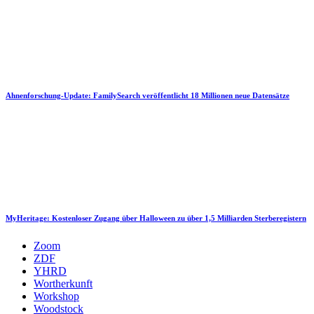
Ahnenforschung-Update: FamilySearch veröffentlicht 18 Millionen neue Datensätze
MyHeritage: Kostenloser Zugang über Halloween zu über 1,5 Milliarden Sterberegistern
Zoom
ZDF
YHRD
Wortherkunft
Workshop
Woodstock