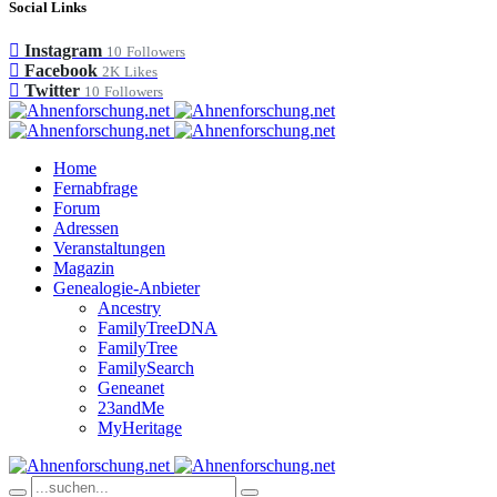
Social Links
Instagram
10
Followers
Facebook
2K
Likes
Twitter
10
Followers
Home
Fernabfrage
Forum
Adressen
Veranstaltungen
Magazin
Genealogie-Anbieter
Ancestry
FamilyTreeDNA
FamilyTree
FamilySearch
Geneanet
23andMe
MyHeritage