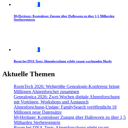
4
MyHeritage: Kostenloser Zugang über Halloween zu über 1,5 Milliarden
Sterberegistern
5
Boom bei DNA-Tests: Ahnenforschung erlebt rasant wachsenden Markt
Aktuelle Themen
RootsTech 2026: Weltgrößte Genealogie-Konferenz bringt
Millionen Ahnenforscher zusammen
Genealogica 2026: Zwei Wochen digitale Ahnenforschung
mit Vorträgen, Workshops und Austausch
Ahnenforschung-Update: FamilySearch veröffentlicht 18
Millionen neue Datensätze
MyHeritage: Kostenloser Zugang über Halloween zu über 1,5
Milliarden Sterberegistern
Boom bei DNA-Tests: Ahnenforschung erlebt rasant