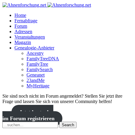
Home
Fernabfrage
Forum
Adressen
Veranstaltungen
Magazin
Genealogie-Anbieter
Ancestry
FamilyTreeDNA
FamilyTree
FamilySearch
Geneanet
23andMe
MyHeritage
Sie sind noch nicht im Forum angemeldet? Stellen Sie jetzt ihre
Frage und lassen Sie sich von unserer Community helfen!
Jetzt kostenlos
im Forum registrieren
Search