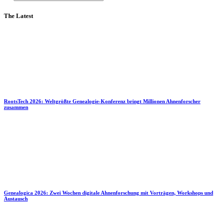
The Latest
RootsTech 2026: Weltgrößte Genealogie-Konferenz bringt Millionen Ahnenforscher
zusammen
Genealogica 2026: Zwei Wochen digitale Ahnenforschung mit Vorträgen, Workshops und
Austausch