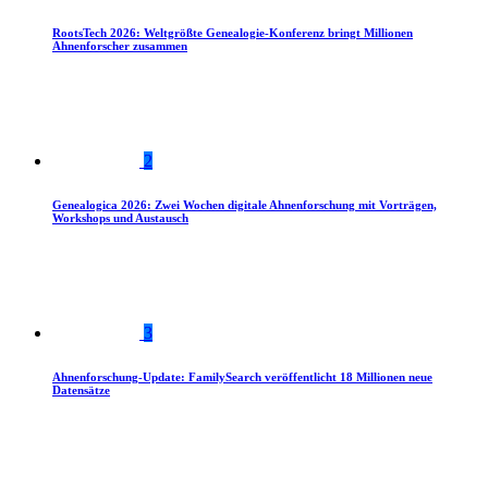
RootsTech 2026: Weltgrößte Genealogie-Konferenz bringt Millionen
Ahnenforscher zusammen
2
Genealogica 2026: Zwei Wochen digitale Ahnenforschung mit Vorträgen,
Workshops und Austausch
3
Ahnenforschung-Update: FamilySearch veröffentlicht 18 Millionen neue
Datensätze