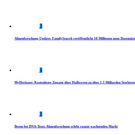
3
Ahnenforschung-Update: FamilySearch veröffentlicht 18 Millionen neue Datensätz
4
MyHeritage: Kostenloser Zugang über Halloween zu über 1,5 Milliarden Sterbereg
5
Boom bei DNA-Tests: Ahnenforschung erlebt rasant wachsenden Markt