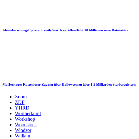
Ahnenforschung-Update: FamilySearch veröffentlicht 18 Millionen neue Datensätze
MyHeritage: Kostenloser Zugang über Halloween zu über 1,5 Milliarden Sterberegistern
Zoom
ZDF
YHRD
Wortherkunft
Workshop
Woodstock
Windsor
William