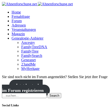
Home
Fernabfrage
Forum
Adressen
Veranstaltungen
Magazin
Genealogie-Anbieter
Ancestry
FamilyTreeDNA
FamilyTree
FamilySearch
Geneanet
23andMe
MyHeritage
Sie sind noch nicht im Forum angemeldet? Stellen Sie jetzt ihre Frag
Jetzt kostenlos
im Forum registrieren
Search
Social Links