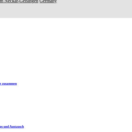
am Neckar-Geisingen
Germany
er zusammen
ps und Austausch