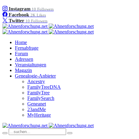
Instagram
10
Followers
Facebook
2K
Likes
Twitter
10
Followers
Home
Fernabfrage
Forum
Adressen
Veranstaltungen
Magazin
Genealogie-Anbieter
Ancestry
FamilyTreeDNA
FamilyTree
FamilySearch
Geneanet
23andMe
MyHeritage