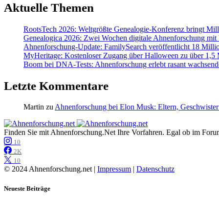
Aktuelle Themen
RootsTech 2026: Weltgrößte Genealogie-Konferenz bringt Mi
Genealogica 2026: Zwei Wochen digitale Ahnenforschung mit
Ahnenforschung-Update: FamilySearch veröffentlicht 18 Milli
MyHeritage: Kostenloser Zugang über Halloween zu über 1,5 Mi
Boom bei DNA-Tests: Ahnenforschung erlebt rasant wachsend
Letzte Kommentare
Martin
zu
Ahnenforschung bei Elon Musk: Eltern, Geschwister
Finden Sie mit Ahnenforschung.Net Ihre Vorfahren. Egal ob im Forum,
10
2K
10
© 2024 Ahnenforschung.net |
Impressum
|
Datenschutz
Neueste Beiträge