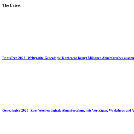
The Latest
RootsTech 2026: Weltgrößte Genealogie-Konferenz bringt Millionen Ahnenforscher zusa
Genealogica 2026: Zwei Wochen digitale Ahnenforschung mit Vorträgen, Workshops und A