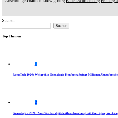
Anschrift geschäftlich
Ludwigsburg
Baden-Württemberg
Freiberg 
Suchen
Suchen
Top Themen
1
RootsTech 2026: Weltgrößte Genealogie-Konferenz bringt Millionen Ahnenforsch
2
Genealogica 2026: Zwei Wochen digitale Ahnenforschung mit Vorträgen, Worksho