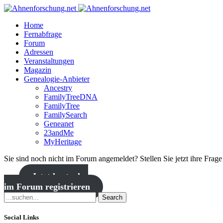
Home
Fernabfrage
Forum
Adressen
Veranstaltungen
Magazin
Genealogie-Anbieter
Ancestry
FamilyTreeDNA
FamilyTree
FamilySearch
Geneanet
23andMe
MyHeritage
Sie sind noch nicht im Forum angemeldet? Stellen Sie jetzt ihre Frag
Jetzt kostenlos
im Forum registrieren
Search
Social Links