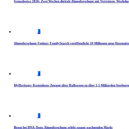
Genealogica 2026: Zwei Wochen digitale Ahnenforschung mit Vorträgen, Worksho
3
Ahnenforschung-Update: FamilySearch veröffentlicht 18 Millionen neue Datensätz
4
MyHeritage: Kostenloser Zugang über Halloween zu über 1,5 Milliarden Sterbereg
5
Boom bei DNA-Tests: Ahnenforschung erlebt rasant wachsenden Markt