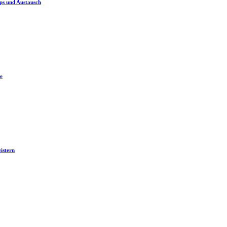
ps und Austausch
e
istern