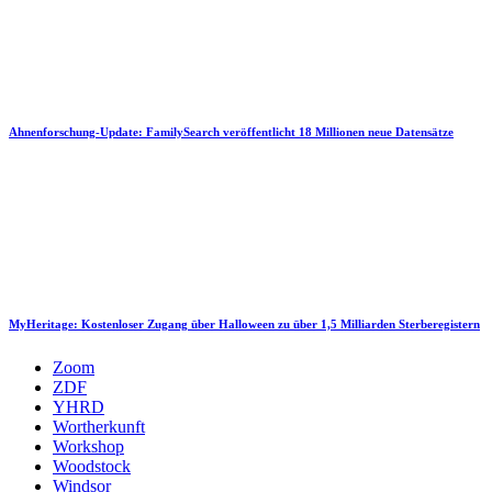
Ahnenforschung-Update: FamilySearch veröffentlicht 18 Millionen neue Datensätze
MyHeritage: Kostenloser Zugang über Halloween zu über 1,5 Milliarden Sterberegistern
Zoom
ZDF
YHRD
Wortherkunft
Workshop
Woodstock
Windsor