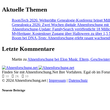
Aktuelle Themen
RootsTech 2026: Weltgrößte Genealogie-Konferenz bringt Mi
Genealogica 2026: Zwei Wochen digitale Ahnenforschung mit
Ahnenforschung-Update: FamilySearch veröffentlicht 18 Milli
MyHeritage: Kostenloser Zugang über Halloween zu über 1,5 Mi
Boom bei DNA-Tests: Ahnenforschung erlebt rasant wachsend
Letzte Kommentare
Martin
zu
Ahnenforschung bei Elon Musk: Eltern, Geschwister
Finden Sie mit Ahnenforschung.Net Ihre Vorfahren. Egal ob im Forum,
10
2K
10
© 2024 Ahnenforschung.net |
Impressum
|
Datenschutz
Neueste Beiträge