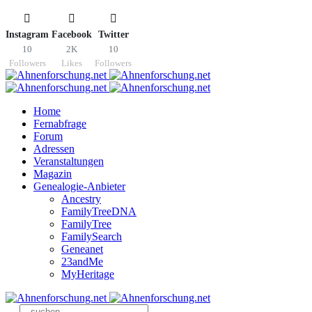
Instagram
Facebook
Twitter
10
2K
10
Followers
Likes
Followers
Home
Fernabfrage
Forum
Adressen
Veranstaltungen
Magazin
Genealogie-Anbieter
Ancestry
FamilyTreeDNA
FamilyTree
FamilySearch
Geneanet
23andMe
MyHeritage