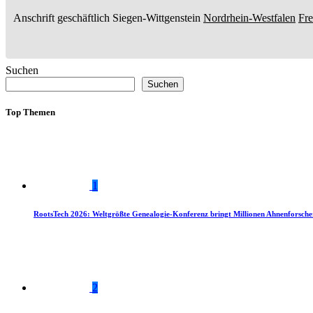
Anschrift geschäftlich
Siegen-Wittgenstein
Nordrhein-Westfalen
Fr
Suchen
Suchen
Top Themen
1
RootsTech 2026: Weltgrößte Genealogie-Konferenz bringt Millionen Ahnenforsch
2