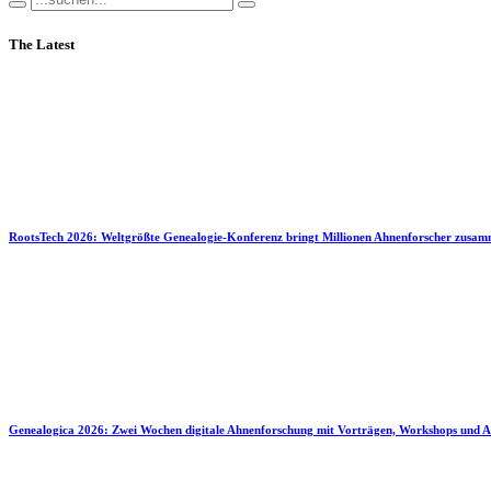
The Latest
RootsTech 2026: Weltgrößte Genealogie-Konferenz bringt Millionen Ahnenforscher zusa
Genealogica 2026: Zwei Wochen digitale Ahnenforschung mit Vorträgen, Workshops und A