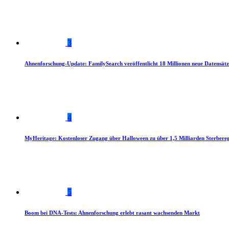
3
Ahnenforschung-Update: FamilySearch veröffentlicht 18 Millionen neue Datensätz
4
MyHeritage: Kostenloser Zugang über Halloween zu über 1,5 Milliarden Sterbereg
5
Boom bei DNA-Tests: Ahnenforschung erlebt rasant wachsenden Markt