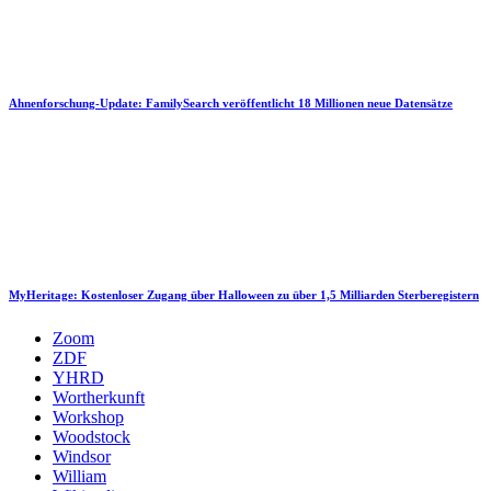
Ahnenforschung-Update: FamilySearch veröffentlicht 18 Millionen neue Datensätze
MyHeritage: Kostenloser Zugang über Halloween zu über 1,5 Milliarden Sterberegistern
Zoom
ZDF
YHRD
Wortherkunft
Workshop
Woodstock
Windsor
William