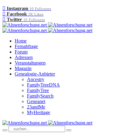
Instagram
10
Followers
Facebook
2K
Likes
Twitter
10
Followers
Home
Fernabfrage
Forum
Adressen
Veranstaltungen
Magazin
Genealogie-Anbieter
Ancestry
FamilyTreeDNA
FamilyTree
FamilySearch
Geneanet
23andMe
MyHeritage