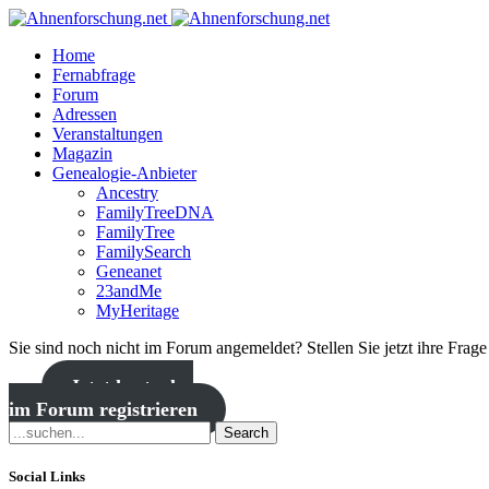
Home
Fernabfrage
Forum
Adressen
Veranstaltungen
Magazin
Genealogie-Anbieter
Ancestry
FamilyTreeDNA
FamilyTree
FamilySearch
Geneanet
23andMe
MyHeritage
Sie sind noch nicht im Forum angemeldet? Stellen Sie jetzt ihre Frag
Jetzt kostenlos
im Forum registrieren
Search
Social Links