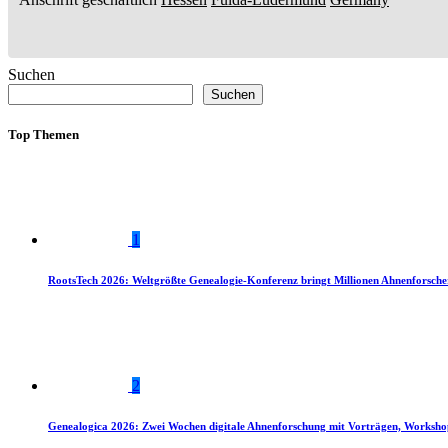
Suchen
Suchen
Top Themen
1
RootsTech 2026: Weltgrößte Genealogie-Konferenz bringt Millionen Ahnenforsch
2
Genealogica 2026: Zwei Wochen digitale Ahnenforschung mit Vorträgen, Worksho