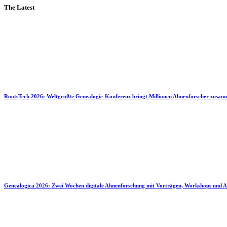
The Latest
RootsTech 2026: Weltgrößte Genealogie-Konferenz bringt Millionen Ahnenforscher zusa
Genealogica 2026: Zwei Wochen digitale Ahnenforschung mit Vorträgen, Workshops und A