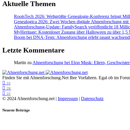
Aktuelle Themen
RootsTech 2026: Weltgrößte Genealogie-Konferenz bringt Mi
Genealogica 2026: Zwei Wochen digitale Ahnenforschung mit
Ahnenforschung-Update: FamilySearch veröffentlicht 18 Milli
MyHeritage: Kostenloser Zugang über Halloween zu über 1,5 Mi
Boom bei DNA-Tests: Ahnenforschung erlebt rasant wachsend
Letzte Kommentare
Martin
zu
Ahnenforschung bei Elon Musk: Eltern, Geschwister
Finden Sie mit Ahnenforschung.Net Ihre Vorfahren. Egal ob im Forum,
10
2K
10
© 2024 Ahnenforschung.net |
Impressum
|
Datenschutz
Neueste Beiträge