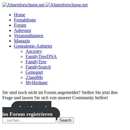
Home
Fernabfrage
Forum
Adressen
Veranstaltungen
Magazin
Genealogie-Anbieter
Ancestry
FamilyTreeDNA
FamilyTree
FamilySearch
Geneanet
23andMe
MyHeritage
Sie sind noch nicht im Forum angemeldet? Stellen Sie jetzt ihre
Frage und lassen Sie sich von unserer Community helfen!
Jetzt kostenlos
im Forum registrieren
Search