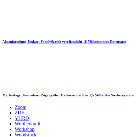
Ahnenforschung-Update: FamilySearch veröffentlicht 18 Millionen neue Datensätze
MyHeritage: Kostenloser Zugang über Halloween zu über 1,5 Milliarden Sterberegistern
Zoom
ZDF
YHRD
Wortherkunft
Workshop
Woodstock