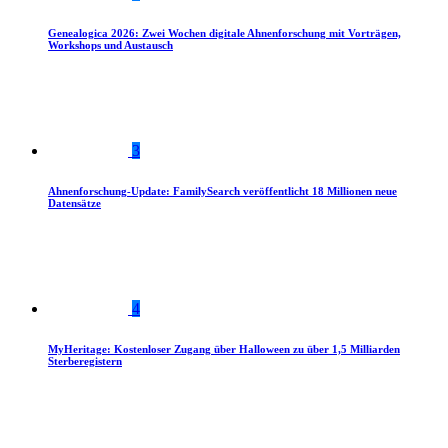
Genealogica 2026: Zwei Wochen digitale Ahnenforschung mit Vorträgen,
Workshops und Austausch
3
Ahnenforschung-Update: FamilySearch veröffentlicht 18 Millionen neue
Datensätze
4
MyHeritage: Kostenloser Zugang über Halloween zu über 1,5 Milliarden
Sterberegistern