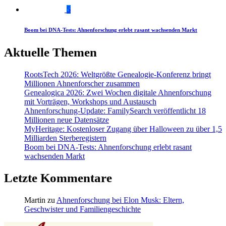
5
Boom bei DNA-Tests: Ahnenforschung erlebt rasant wachsenden Markt
Aktuelle Themen
RootsTech 2026: Weltgrößte Genealogie-Konferenz bringt
Millionen Ahnenforscher zusammen
Genealogica 2026: Zwei Wochen digitale Ahnenforschung
mit Vorträgen, Workshops und Austausch
Ahnenforschung-Update: FamilySearch veröffentlicht 18
Millionen neue Datensätze
MyHeritage: Kostenloser Zugang über Halloween zu über 1,5
Milliarden Sterberegistern
Boom bei DNA-Tests: Ahnenforschung erlebt rasant
wachsenden Markt
Letzte Kommentare
Martin
zu
Ahnenforschung bei Elon Musk: Eltern,
Geschwister und Familiengeschichte