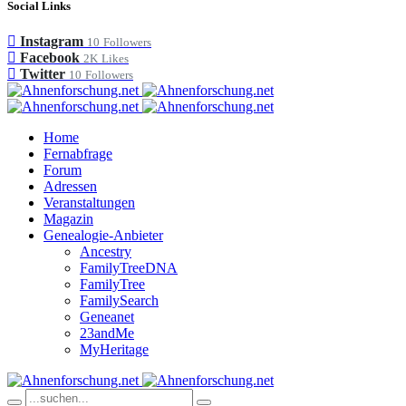
Social Links
Instagram
10
Followers
Facebook
2K
Likes
Twitter
10
Followers
Home
Fernabfrage
Forum
Adressen
Veranstaltungen
Magazin
Genealogie-Anbieter
Ancestry
FamilyTreeDNA
FamilyTree
FamilySearch
Geneanet
23andMe
MyHeritage