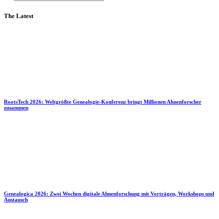
The Latest
RootsTech 2026: Weltgrößte Genealogie-Konferenz bringt Millionen Ahnenforscher
zusammen
Genealogica 2026: Zwei Wochen digitale Ahnenforschung mit Vorträgen, Workshops und
Austausch