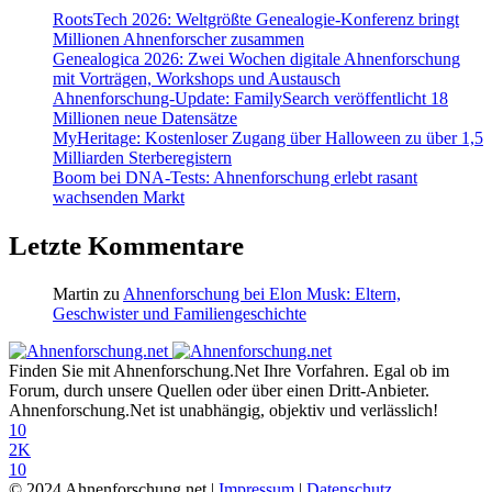
RootsTech 2026: Weltgrößte Genealogie-Konferenz bringt
Millionen Ahnenforscher zusammen
Genealogica 2026: Zwei Wochen digitale Ahnenforschung
mit Vorträgen, Workshops und Austausch
Ahnenforschung-Update: FamilySearch veröffentlicht 18
Millionen neue Datensätze
MyHeritage: Kostenloser Zugang über Halloween zu über 1,5
Milliarden Sterberegistern
Boom bei DNA-Tests: Ahnenforschung erlebt rasant
wachsenden Markt
Letzte Kommentare
Martin
zu
Ahnenforschung bei Elon Musk: Eltern,
Geschwister und Familiengeschichte
Finden Sie mit Ahnenforschung.Net Ihre Vorfahren. Egal ob im
Forum, durch unsere Quellen oder über einen Dritt-Anbieter.
Ahnenforschung.Net ist unabhängig, objektiv und verlässlich!
10
2K
10
© 2024 Ahnenforschung.net |
Impressum
|
Datenschutz