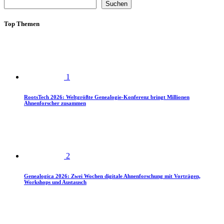
Suchen
Top Themen
1
RootsTech 2026: Weltgrößte Genealogie-Konferenz bringt Millionen
Ahnenforscher zusammen
2
Genealogica 2026: Zwei Wochen digitale Ahnenforschung mit Vorträgen,
Workshops und Austausch