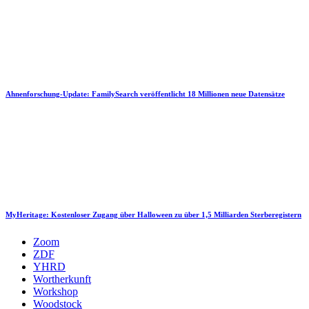
Ahnenforschung-Update: FamilySearch veröffentlicht 18 Millionen neue Datensätze
MyHeritage: Kostenloser Zugang über Halloween zu über 1,5 Milliarden Sterberegistern
Zoom
ZDF
YHRD
Wortherkunft
Workshop
Woodstock