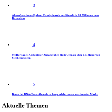
3
Ahnenforschung-Update: FamilySearch veröffentlicht 18 Millionen neue
Datensätze
4
MyHeritage: Kostenloser Zugang über Halloween zu über 1,5 Milliarden
Sterberegistern
5
Boom bei DNA-Tests: Ahnenforschung erlebt rasant wachsenden Markt
Aktuelle Themen