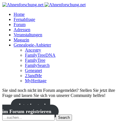
Home
Fernabfrage
Forum
Adressen
Veranstaltungen
Magazin
Genealogie-Anbieter
Ancestry
FamilyTreeDNA
FamilyTree
FamilySearch
Geneanet
23andMe
MyHeritage
Sie sind noch nicht im Forum angemeldet? Stellen Sie jetzt ihre
Frage und lassen Sie sich von unserer Community helfen!
Jetzt kostenlos
im Forum registrieren
Search