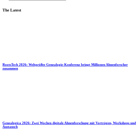
The Latest
RootsTech 2026: Weltgrößte Genealogie-Konferenz bringt Millionen Ahnenforscher
zusammen
Genealogica 2026: Zwei Wochen digitale Ahnenforschung mit Vorträgen, Workshops und
Austausch