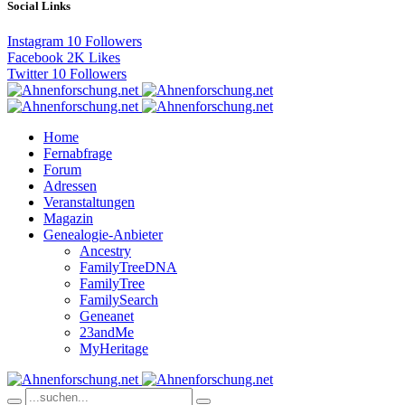
Social Links
Instagram
10
Followers
Facebook
2K
Likes
Twitter
10
Followers
Home
Fernabfrage
Forum
Adressen
Veranstaltungen
Magazin
Genealogie-Anbieter
Ancestry
FamilyTreeDNA
FamilyTree
FamilySearch
Geneanet
23andMe
MyHeritage