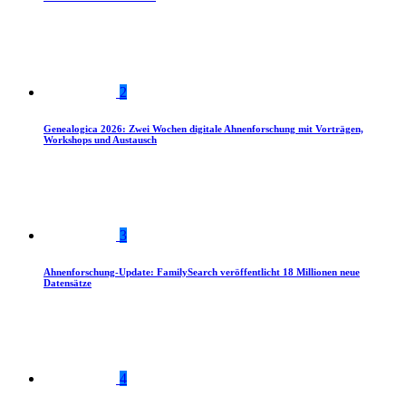
2
Genealogica 2026: Zwei Wochen digitale Ahnenforschung mit Vorträgen,
Workshops und Austausch
3
Ahnenforschung-Update: FamilySearch veröffentlicht 18 Millionen neue
Datensätze
4