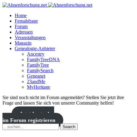
Home
Fernabfrage
Forum
Adressen
Veranstaltungen
Magazin
Genealogie-Anbieter
Ancestry
FamilyTreeDNA
FamilyTree
FamilySearch
Geneanet
23andMe
MyHeritage
Sie sind noch nicht im Forum angemeldet? Stellen Sie jetzt ihre
Frage und lassen Sie sich von unserer Community helfen!
Jetzt kostenlos
im Forum registrieren
Search