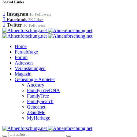
Social Links
Instagram
10
Followers
Facebook
2K
Likes
Twitter
10
Followers
Home
Fernabfrage
Forum
Adressen
Veranstaltungen
Magazin
Genealogie-Anbieter
Ancestry
FamilyTreeDNA
FamilyTree
FamilySearch
Geneanet
23andMe
MyHeritage