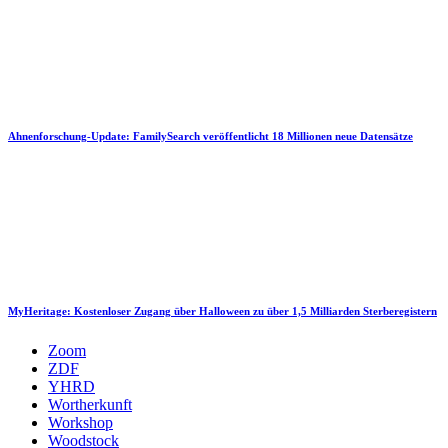
Ahnenforschung-Update: FamilySearch veröffentlicht 18 Millionen neue Datensätze
MyHeritage: Kostenloser Zugang über Halloween zu über 1,5 Milliarden Sterberegistern
Zoom
ZDF
YHRD
Wortherkunft
Workshop
Woodstock