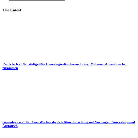
The Latest
RootsTech 2026: Weltgrößte Genealogie-Konferenz bringt Millionen Ahnenforscher
zusammen
Genealogica 2026: Zwei Wochen digitale Ahnenforschung mit Vorträgen, Workshops und
Austausch