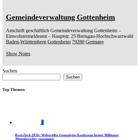
Gemeindeverwaltung Gottenheim
Anschrift geschäftlich
Gemeindeverwaltung Gottenheim
–
Einwohnermeldeamt –
Hauptstr. 25
Breisgau-Hochschwarzwald
Baden-Württemberg
Gottenheim
79288
Germany
Show Notes
Suchen
Suchen
Top Themen
1
RootsTech 2026: Weltgrößte Genealogie-Konferenz bringt Millionen
Ahnenforscher zusammen