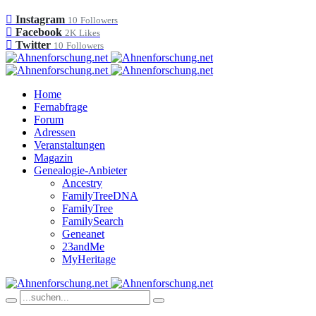
Instagram
10
Followers
Facebook
2K
Likes
Twitter
10
Followers
Home
Fernabfrage
Forum
Adressen
Veranstaltungen
Magazin
Genealogie-Anbieter
Ancestry
FamilyTreeDNA
FamilyTree
FamilySearch
Geneanet
23andMe
MyHeritage