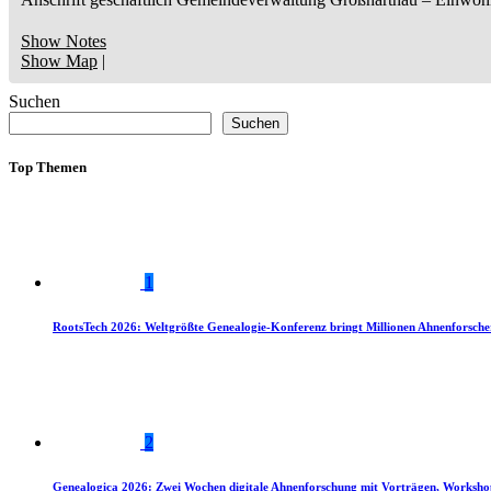
Show Notes
Show Map
|
Suchen
Suchen
Top Themen
1
RootsTech 2026: Weltgrößte Genealogie-Konferenz bringt Millionen Ahnenforsch
2
Genealogica 2026: Zwei Wochen digitale Ahnenforschung mit Vorträgen, Worksho