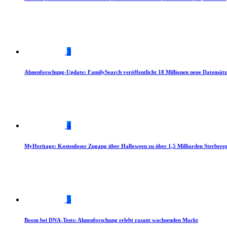
3
Ahnenforschung-Update: FamilySearch veröffentlicht 18 Millionen neue Datensätz
4
MyHeritage: Kostenloser Zugang über Halloween zu über 1,5 Milliarden Sterbereg
5
Boom bei DNA-Tests: Ahnenforschung erlebt rasant wachsenden Markt