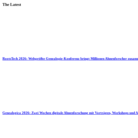
The Latest
RootsTech 2026: Weltgrößte Genealogie-Konferenz bringt Millionen Ahnenforscher zusa
Genealogica 2026: Zwei Wochen digitale Ahnenforschung mit Vorträgen, Workshops und A