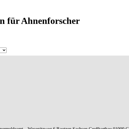
n für Ahnenforscher
nermeldeamt –
Wesenitzweg 6
Bautzen
Sachsen
Großharthau
01909
G