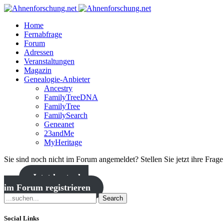
Home
Fernabfrage
Forum
Adressen
Veranstaltungen
Magazin
Genealogie-Anbieter
Ancestry
FamilyTreeDNA
FamilyTree
FamilySearch
Geneanet
23andMe
MyHeritage
Sie sind noch nicht im Forum angemeldet? Stellen Sie jetzt ihre Frag
Jetzt kostenlos
im Forum registrieren
Search
Social Links