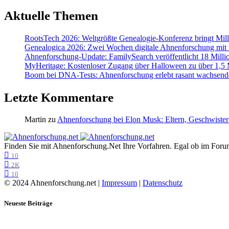
Aktuelle Themen
RootsTech 2026: Weltgrößte Genealogie-Konferenz bringt Mi
Genealogica 2026: Zwei Wochen digitale Ahnenforschung mit
Ahnenforschung-Update: FamilySearch veröffentlicht 18 Milli
MyHeritage: Kostenloser Zugang über Halloween zu über 1,5 Mi
Boom bei DNA-Tests: Ahnenforschung erlebt rasant wachsend
Letzte Kommentare
Martin
zu
Ahnenforschung bei Elon Musk: Eltern, Geschwister
Finden Sie mit Ahnenforschung.Net Ihre Vorfahren. Egal ob im Forum,
10
2K
10
© 2024 Ahnenforschung.net |
Impressum
|
Datenschutz
Neueste Beiträge